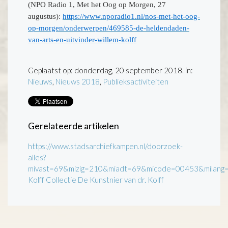
(NPO Radio 1, Met het Oog op Morgen, 27
augustus):
https://www.nporadio1.nl/nos-met-het-oog-
op-morgen/onderwerpen/469585-de-heldendaden-
van-arts-en-uitvinder-willem-kolff
Geplaatst op: donderdag, 20 september 2018. in:
Nieuws
,
Nieuws 2018
,
Publieksactiviteiten
Gerelateerde artikelen
https://www.stadsarchiefkampen.nl/doorzoek-
alles?
mivast=69&mizig=210&miadt=69&micode=00453&milang=nl
Kolff Collectie
De Kunstnier van dr. Kolff