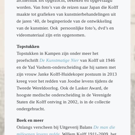
archiefstuk los opgezocht, bekeken en opgevraagd
worden. Van foto’s van de reizen naar Japan die Kolff
maakte tot grafieken van kunstnierbehandelingen uit
de jaren ‘40, de beginperiode van de ontwikkeling
van de kunstnier. Ook persoonlijke foto’s, dvd’s en
videomateriaal zijn erin opgenomen.
Topstukken
Topstukken in Kampen zijn onder meer het
proefschrift
De Kunstmatige Nier
van Kolff uit 1946
en de Yad Vashem-onderscheiding die hij samen met
zijn vrouw Janke Kolff-Huidekoper postuum in 2013
kreeg voor het redden van Joodse levens tijdens de
Tweede Wereldoorlog. Ook de Lasker Award, de
hoogste medische onderscheiding in de Verenigde
Staten die Kolff ontving in 2002, is in de collectie
ondergebracht.
Boek en meer
Onlangs verscheen bij Uitgeverij Balans
De man die
miljoenen levens redde
, Willem Kolff 1911-2009, het