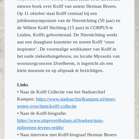
nieuwe boek over Kolff van auteur Herman Broers.
Op 11 oktober staat Kolff centraal bij een
jubileumsymposium van de Nierstichting (50 jaar) en
de Willem Kolff Stichting (15 jaar) in CORPUS te
Leiden, Kolffs geboortestad. De Nierstichting werkt
aan een draagbare kunstnier en noemt Kolff ‘onze
inspirator’. De voormalige werkkamer van Kolff in
het oude ziekenhuisgebouw, nu locatie Myosotis van
woonzorgconcern IJsselheem, is ingericht als een
klein museum en op afspraak te bezichtigen.
Links
• Naar de Kolff Collectie van het Stadsarchief
Kampen:
https://www.stadsarchiefkampen.nl/meer-
weten-over/item/kolff-collectie
• Naar de Kolff-biografie:
https://www.uitgeverijbalans.nl/boeken/man-
miljoenen-levens-redde/
• Naar interview met Kolff-biograaf Herman Broers