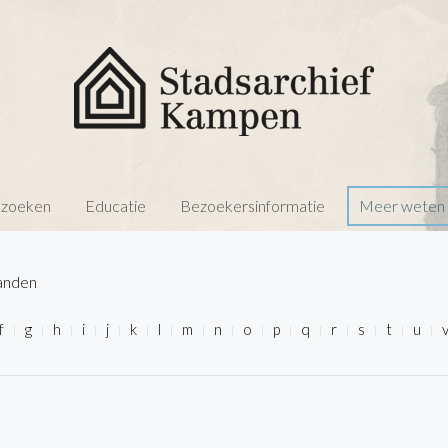
 zoeken
Educatie
Bezoekersinformatie
Meer weten o
anden
f
g
h
i
j
k
l
m
n
o
p
q
r
s
t
u