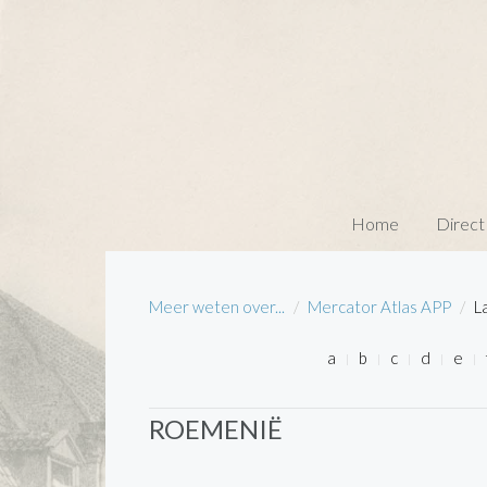
Home
Direct
Meer weten over...
Mercator Atlas APP
L
a
b
c
d
e
ROEMENIË