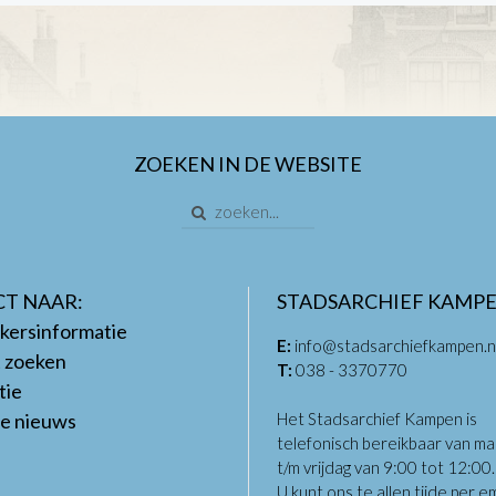
ZOEKEN IN DE WEBSITE
CT NAAR:
STADSARCHIEF KAMP
kersinformatie
E:
info@stadsarchiefkampen.n
t zoeken
T:
038 - 3370770
tie
te nieuws
Het Stadsarchief Kampen is
telefonisch bereikbaar van m
t/m vrijdag van 9:00 tot 12:00
U kunt ons te allen tijde per em