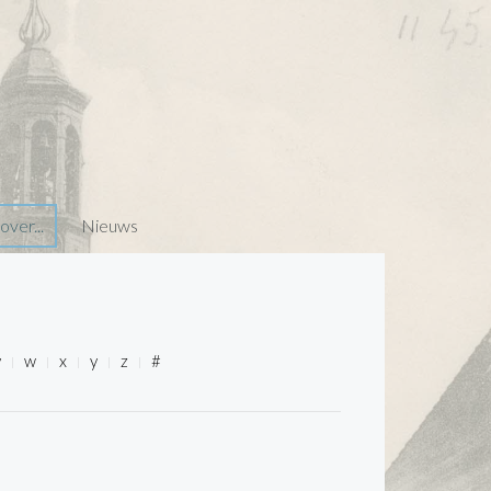
ver...
Nieuws
v
w
x
y
z
#