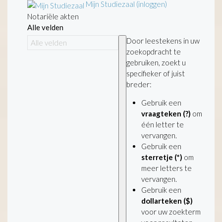
Mijn Studiezaal (inloggen)
Notariële akten
Alle velden
Door leestekens in uw
zoekopdracht te
gebruiken, zoekt u
specifieker of juist
breder:
Gebruik een
vraagteken (?)
om
één letter te
vervangen.
Gebruik een
sterretje (*)
om
meer letters te
vervangen.
Gebruik een
dollarteken ($)
voor uw zoekterm