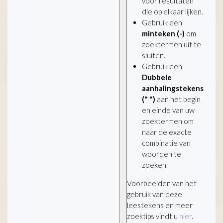
voor resultaten
die op elkaar lijken.
Gebruik een
minteken (-)
om
zoektermen uit te
sluiten.
Gebruik een
Dubbele
aanhalingstekens
(" ")
aan het begin
en einde van uw
zoektermen om
naar de exacte
combinatie van
woorden te
zoeken.
Voorbeelden van het
gebruik van deze
leestekens en meer
zoektips vindt u
hier
.