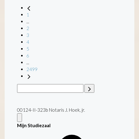
1
...
2
3
4
5
6
...
2499
00124-II-323b Notaris J. Hoek, jr.
Mijn Studiezaal