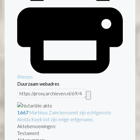
Printen
Duurzaam webadres
1667
Martinus Zalm benoemt zijn echtgenote
Aleida Koek tot zijn enige erfgename.
Aktebenoemingen:
Testament