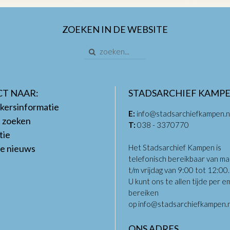
ZOEKEN IN DE WEBSITE
CT NAAR:
STADSARCHIEF KAMP
kersinformatie
E:
info@stadsarchiefkampen.n
t zoeken
T:
038 - 3370770
tie
te nieuws
Het Stadsarchief Kampen is
telefonisch bereikbaar van m
t/m vrijdag van 9:00 tot 12:00
U kunt ons te allen tijde per em
bereiken
op
info@stadsarchiefkampen.n
ONS ADRES