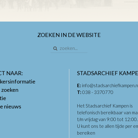
ZOEKEN IN DE WEBSITE
CT NAAR:
STADSARCHIEF KAMP
kersinformatie
E:
info@stadsarchiefkampen.n
t zoeken
T:
038 - 3370770
tie
te nieuws
Het Stadsarchief Kampen is
telefonisch bereikbaar van m
t/m vrijdag van 9:00 tot 12:00
U kunt ons te allen tijde per em
bereiken