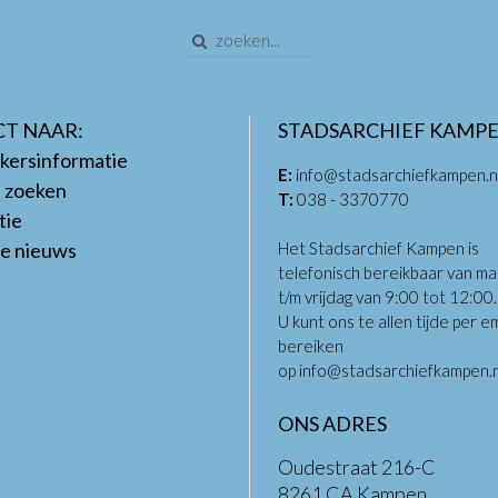
CT NAAR:
STADSARCHIEF KAMP
kersinformatie
E:
info@stadsarchiefkampen.n
t zoeken
T:
038 - 3370770
tie
te nieuws
Het Stadsarchief Kampen is
telefonisch bereikbaar van m
t/m vrijdag van 9:00 tot 12:00
U kunt ons te allen tijde per em
bereiken
op
info@stadsarchiefkampen.n
ONS ADRES
Oudestraat 216-C
8261 CA Kampen