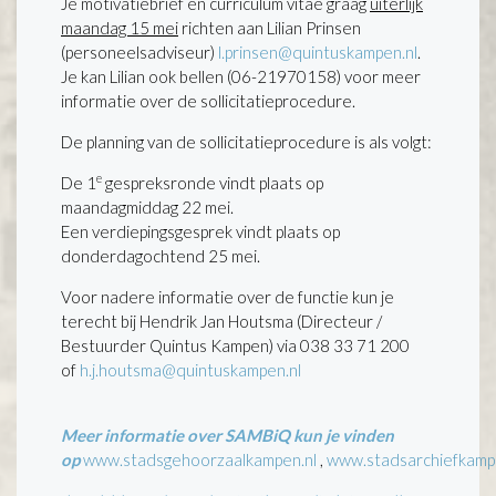
Je motivatiebrief en curriculum vitae graag
uiterlijk
maandag 15 mei
richten aan Lilian Prinsen
(personeelsadviseur)
l.prinsen@quintuskampen.nl
.
Je kan Lilian ook bellen (06-21970158) voor meer
informatie over de sollicitatieprocedure.
De planning van de sollicitatieprocedure is als volgt:
e
De 1
gespreksronde vindt plaats op
maandagmiddag 22 mei.
Een verdiepingsgesprek vindt plaats op
donderdagochtend 25 mei.
Voor nadere informatie over de functie kun je
terecht bij Hendrik Jan Houtsma (Directeur /
Bestuurder Quintus Kampen) via 038 33 71 200
of
h.j.houtsma@quintuskampen.nl
Meer informatie over SAMBiQ kun je vinden
op
www.stadsgehoorzaalkampen.nl
,
www.stadsarchiefkamp