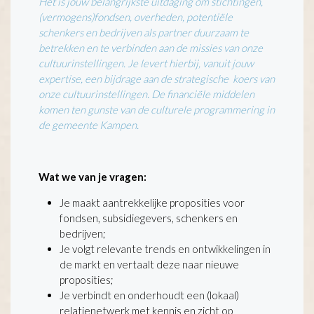
Het is jouw belangrijkste uitdaging om stichtingen,
(vermogens)fondsen, overheden, potentiële
schenkers en bedrijven als partner duurzaam te
betrekken en te verbinden aan de missies van onze
cultuurinstellingen. Je levert hierbij, vanuit jouw
expertise, een bijdrage aan de strategische koers van
onze cultuurinstellingen. De financiële middelen
komen ten gunste van de culturele programmering in
de gemeente Kampen.
Wat we van je vragen:
Je maakt aantrekkelijke proposities voor
fondsen, subsidiegevers, schenkers en
bedrijven;
Je volgt relevante trends en ontwikkelingen in
de markt en vertaalt deze naar nieuwe
proposities;
Je verbindt en onderhoudt een (lokaal)
relatienetwerk met kennis en zicht op