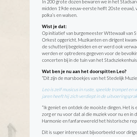
In 200 grote dozen bewaren we in het Stadsarch
midden 19de eeuw-eerste helft 20ste eeuw), vo
polka’s en walsen.
Wist je dat:
Op initiatief van burgemeester Wttewaall van S
Orkest opgericht. Muzikanten en dirigent kwam
de schutterij begeleiden en er werd ook verwac
werden er optredens gegeven voor de bevolking
concerten bij in de tuin van het Stadsziekenhuis
Wat ben je nu aan het doorspitten Leo?
“Dit zijn de marsboekjes van het Stedelijk Muzi
Leo is zelf musicus in ruste, speelde trompet en
jaren heeft hij zich verdiept in de uitvoeringspr
“Ik geniet en ontdek de mooiste dingen. Het is 
zorg er nu voor dat al die muziek voor nu en in
Harmonie en fanfarewereld het historische repe
Dit is super interessant bijvoorbeeld voor diri