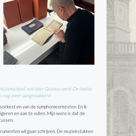
Muziekschool, wat later Quintus werd. De laatste
enis nog meer aangewakkerd.
aasorkest en van de symphonieorkesten. En ik
geren en aan te vullen. Mijn wens is dat de
tussen.
strumenten wil gaan schrijven. De muziekstukken