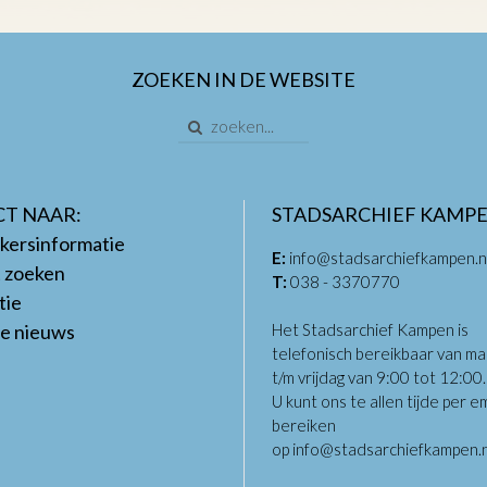
ZOEKEN IN DE WEBSITE
CT NAAR:
STADSARCHIEF KAMP
kersinformatie
E:
info@stadsarchiefkampen.n
t zoeken
T:
038 - 3370770
tie
te nieuws
Het Stadsarchief Kampen is
telefonisch bereikbaar van m
t/m vrijdag van 9:00 tot 12:00
U kunt ons te allen tijde per em
bereiken
op
info@stadsarchiefkampen.n