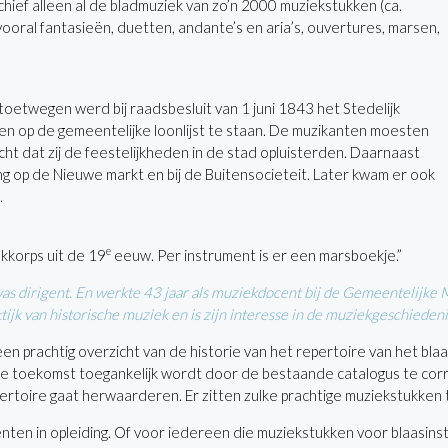
ief alleen al de bladmuziek van zo’n 2000 muziekstukken (ca.
oral fantasieën, duetten, andante’s en aria’s, ouvertures, marsen,
toetwegen werd bij raadsbesluit van 1 juni 1843 het Stedelijk
en op de gemeentelijke loonlijst te staan. De muzikanten moesten
ht dat zij de feestelijkheden in de stad opluisterden. Daarnaast
 op de Nieuwe markt en bij de Buitensocieteit. Later kwam er ook
.
e
ekkorps uit de 19
eeuw. Per instrument is er een marsboekje.”
 was dirigent. En werkte 43 jaar als muziekdocent bij de Gemeentelijke 
aktijk van historische muziek en is zijn interesse in de muziekgeschied
een prachtig overzicht van de historie van het repertoire van het bl
 de toekomst toegankelijk wordt door de bestaande catalogus te corri
rtoire gaat herwaarderen. Er zitten zulke prachtige muziekstukken 
genten in opleiding. Of voor iedereen die muziekstukken voor blaasin