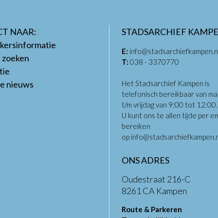
CT NAAR:
STADSARCHIEF KAMP
kersinformatie
E:
info@stadsarchiefkampen.n
t zoeken
T:
038 - 3370770
tie
te nieuws
Het Stadsarchief Kampen is
telefonisch bereikbaar van m
t/m vrijdag van 9:00 tot 12:00
U kunt ons te allen tijde per em
bereiken
op
info@stadsarchiefkampen.n
ONS ADRES
Oudestraat 216-C
8261 CA Kampen
Route & Parkeren