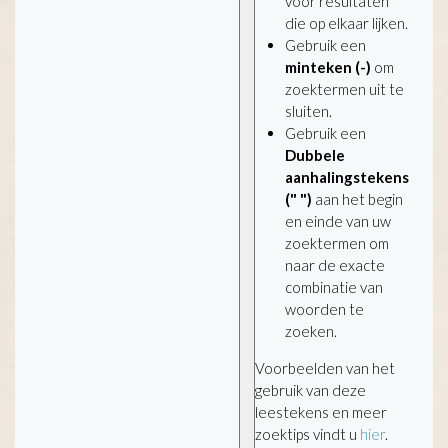
voor resultaten
die op elkaar lijken.
Gebruik een
minteken (-)
om
zoektermen uit te
sluiten.
Gebruik een
Dubbele
aanhalingstekens
(" ")
aan het begin
en einde van uw
zoektermen om
naar de exacte
combinatie van
woorden te
zoeken.
Voorbeelden van het
gebruik van deze
leestekens en meer
zoektips vindt u
hier
.