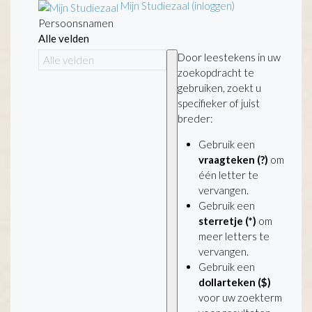
Mijn Studiezaal (inloggen)
Persoonsnamen
Alle velden
Door leestekens in uw
zoekopdracht te
gebruiken, zoekt u
specifieker of juist
breder:
Gebruik een
vraagteken (?)
om
één letter te
vervangen.
Gebruik een
sterretje (*)
om
meer letters te
vervangen.
Gebruik een
dollarteken ($)
voor uw zoekterm