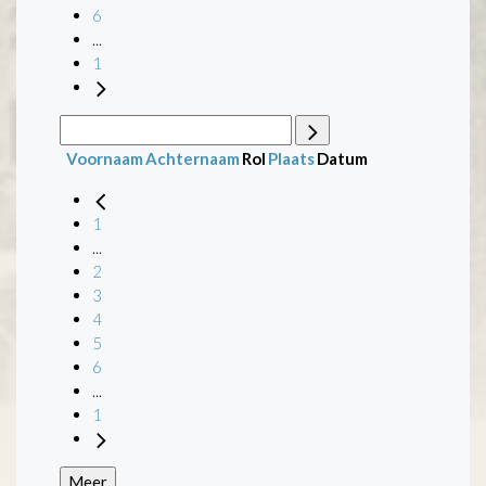
6
...
1
Voornaam
Achternaam
Rol
Plaats
Datum
1
...
2
3
4
5
6
...
1
Meer