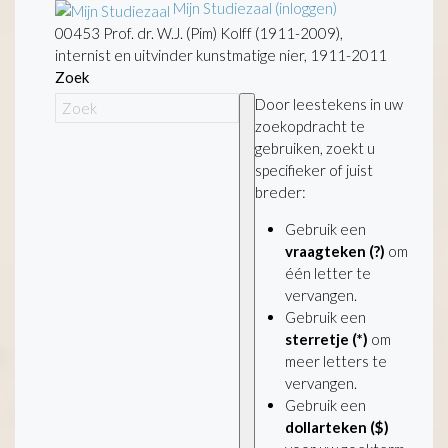
Mijn Studiezaal (inloggen)
00453 Prof. dr. W.J. (Pim) Kolff (1911-2009),
internist en uitvinder kunstmatige nier, 1911-2011
Zoek
Door leestekens in uw
zoekopdracht te
gebruiken, zoekt u
specifieker of juist
breder:
Gebruik een
vraagteken (?)
om
één letter te
vervangen.
Gebruik een
sterretje (*)
om
meer letters te
vervangen.
Gebruik een
dollarteken ($)