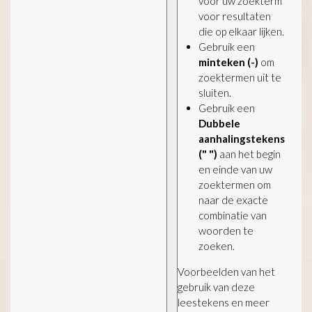
voor uw zoekterm
voor resultaten
die op elkaar lijken.
Gebruik een
minteken (-)
om
zoektermen uit te
sluiten.
Gebruik een
Dubbele
aanhalingstekens
(" ")
aan het begin
en einde van uw
zoektermen om
naar de exacte
combinatie van
woorden te
zoeken.
Voorbeelden van het
gebruik van deze
leestekens en meer