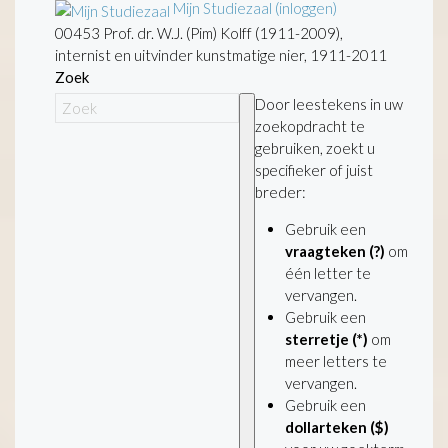
Mijn Studiezaal (inloggen)
00453 Prof. dr. W.J. (Pim) Kolff (1911-2009),
internist en uitvinder kunstmatige nier, 1911-2011
Zoek
Door leestekens in uw
zoekopdracht te
gebruiken, zoekt u
specifieker of juist
breder:
Gebruik een
vraagteken (?)
om
één letter te
vervangen.
Gebruik een
sterretje (*)
om
meer letters te
vervangen.
Gebruik een
dollarteken ($)