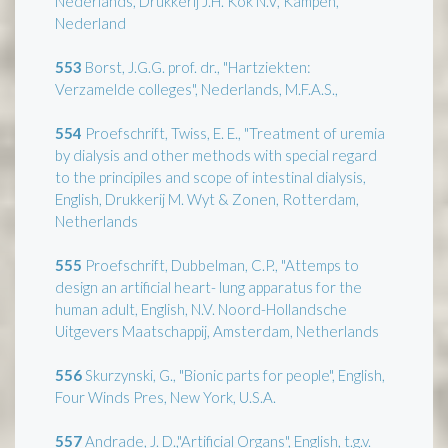
Nederlands, Drukkerij J.H. Kok N.V, Kampen,
Nederland
553
Borst, J.G.G. prof. dr., "Hartziekten:
Verzamelde colleges", Nederlands, M.F.A.S.,
554
Proefschrift, Twiss, E. E., "Treatment of uremia
by dialysis and other methods with special regard
to the principiles and scope of intestinal dialysis,
English, Drukkerij M. Wyt & Zonen, Rotterdam,
Netherlands
555
Proefschrift, Dubbelman, C.P., "Attemps to
design an artificial heart- lung apparatus for the
human adult, English, N.V. Noord-Hollandsche
Uitgevers Maatschappij, Amsterdam, Netherlands
556
Skurzynski, G., "Bionic parts for people", English,
Four Winds Pres, New York, U.S.A.
557
Andrade, J. D.,"Artificial Organs", English, t.g.v.