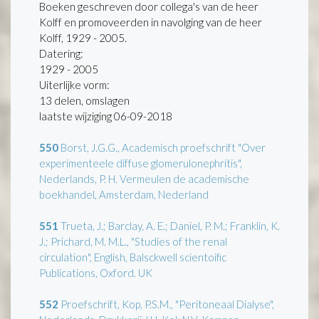
Boeken geschreven door collega's van de heer
Kolff en promoveerden in navolging van de heer
Kolff, 1929 - 2005.
Datering
:
1929 - 2005
Uiterlijke vorm
:
13 delen, omslagen
laatste wijziging 06-09-2018
550
Borst, J.G.G., Academisch proefschrift "Over
experimenteele diffuse glomerulonephritis",
Nederlands, P. H. Vermeulen de academische
boekhandel, Amsterdam, Nederland
551
Trueta, J.; Barclay, A. E.; Daniel, P. M.; Franklin, K.
J.; Prichard, M. M.L., "Studies of the renal
circulation", English, Balsckwell scientoific
Publications, Oxford. UK
552
Proefschrift, Kop, P.S.M., "Peritoneaal Dialyse",