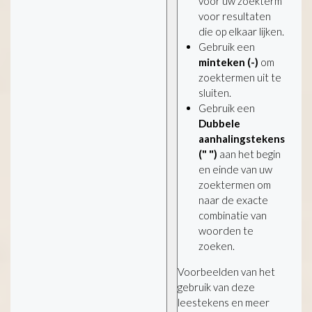
voor uw zoekterm
voor resultaten
die op elkaar lijken.
Gebruik een
minteken (-)
om
zoektermen uit te
sluiten.
Gebruik een
Dubbele
aanhalingstekens
(" ")
aan het begin
en einde van uw
zoektermen om
naar de exacte
combinatie van
woorden te
zoeken.
Voorbeelden van het
gebruik van deze
leestekens en meer