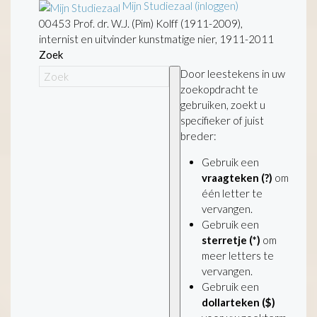
Mijn Studiezaal (inloggen)
00453 Prof. dr. W.J. (Pim) Kolff (1911-2009),
internist en uitvinder kunstmatige nier, 1911-2011
Zoek
Door leestekens in uw
zoekopdracht te
gebruiken, zoekt u
specifieker of juist
breder:
Gebruik een
vraagteken (?)
om
één letter te
vervangen.
Gebruik een
sterretje (*)
om
meer letters te
vervangen.
Gebruik een
dollarteken ($)