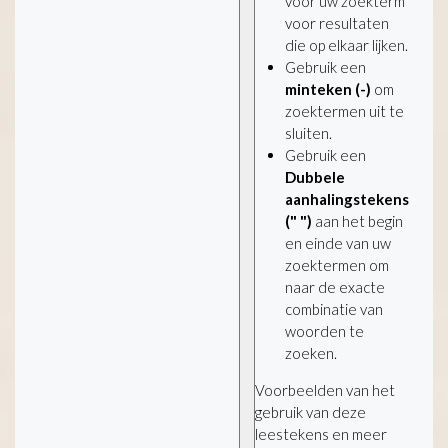
voor uw zoekterm
voor resultaten
die op elkaar lijken.
Gebruik een
minteken (-)
om
zoektermen uit te
sluiten.
Gebruik een
Dubbele
aanhalingstekens
(" ")
aan het begin
en einde van uw
zoektermen om
naar de exacte
combinatie van
woorden te
zoeken.
Voorbeelden van het
gebruik van deze
leestekens en meer