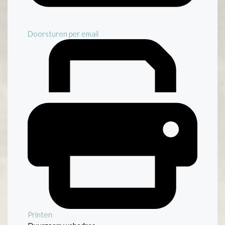
Doorsturen per email
Printen