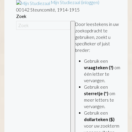
Mijn Studiezaal (inloggen)
00142 Steuncomité, 1914-1915
Zoek
Door leestekens in uw
zoekopdracht te
gebruiken, zoekt u
specifieker of juist
breder:
Gebruik een
vraagteken (?)
om
één letter te
vervangen.
Gebruik een
sterretje (*)
om
meer letters te
vervangen.
Gebruik een
dollarteken ($)
voor uw zoekterm