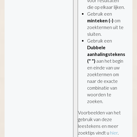
voor resultaten
die op elkaar lijken.
Gebruik een
minteken (-)
om
zoektermen uit te
sluiten.
Gebruik een
Dubbele
aanhalingstekens
(" ")
aan het begin
en einde van uw
zoektermen om
naar de exacte
combinatie van
woorden te
zoeken.
Voorbeelden van het
gebruik van deze
leestekens en meer
zoektips vindt u
hier
.