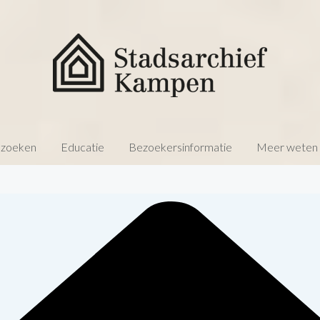
 zoeken
Educatie
Bezoekersinformatie
Meer weten o