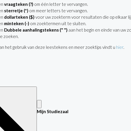
en
vraagteken (?)
om één letter te vervangen.
en
sterretje (*)
om meer letters te vervangen.
en
dollarteken ($)
voor uw zoekterm voor resultaten die op elkaar lij
en
minteken (-)
om zoektermen uit te sluiten.
en
Dubbele aanhalingstekens (" ")
aan het begin en einde van uw z
e zoeken.
n het gebruik van deze leestekens en meer zoektips vindt u
hier
.
Mijn Studiezaal