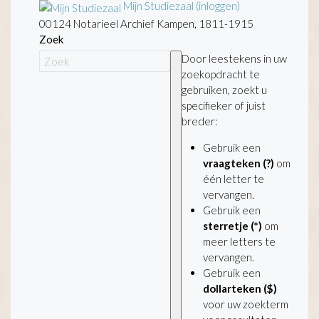
Mijn Studiezaal (inloggen)
00124 Notarieel Archief Kampen, 1811-1915
Zoek
Door leestekens in uw
zoekopdracht te
gebruiken, zoekt u
specifieker of juist
breder:
Gebruik een
vraagteken (?)
om
één letter te
vervangen.
Gebruik een
sterretje (*)
om
meer letters te
vervangen.
Gebruik een
dollarteken ($)
voor uw zoekterm