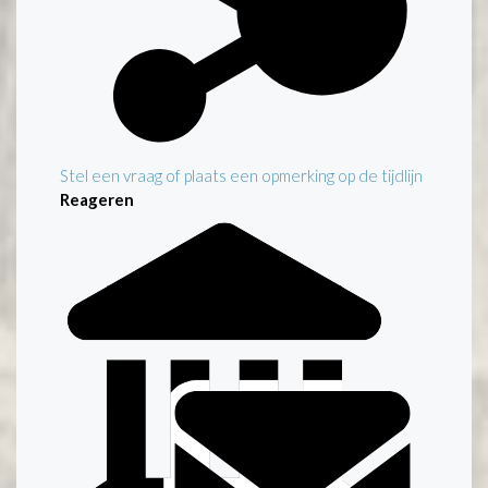
Stel een vraag of plaats een opmerking op de tijdlijn
Reageren