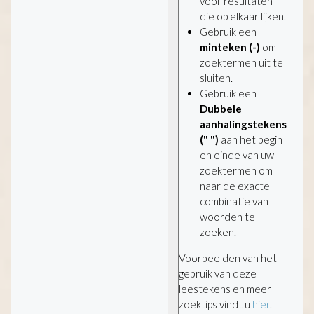
voor resultaten
die op elkaar lijken.
Gebruik een
minteken (-)
om
zoektermen uit te
sluiten.
Gebruik een
Dubbele
aanhalingstekens
(" ")
aan het begin
en einde van uw
zoektermen om
naar de exacte
combinatie van
woorden te
zoeken.
Voorbeelden van het
gebruik van deze
leestekens en meer
zoektips vindt u
hier
.