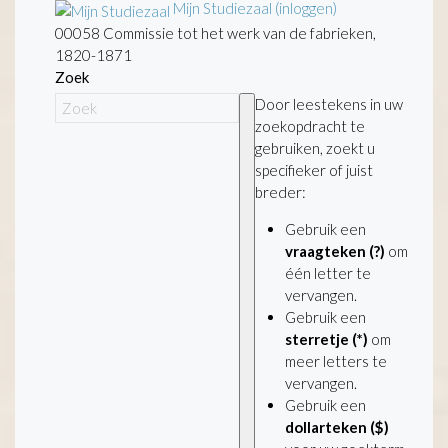
Mijn Studiezaal (inloggen)
00058 Commissie tot het werk van de fabrieken,
1820-1871
Zoek
Door leestekens in uw
zoekopdracht te
gebruiken, zoekt u
specifieker of juist
breder:
Gebruik een
vraagteken (?)
om
één letter te
vervangen.
Gebruik een
sterretje (*)
om
meer letters te
vervangen.
Gebruik een
dollarteken ($)