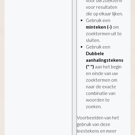
voor uw zoekterm
voor resultaten
die op elkaar lijken.
Gebruik een
minteken (-)
om
zoektermen uit te
sluiten.
Gebruik een
Dubbele
aanhalingstekens
(" ")
aan het begin
en einde van uw
zoektermen om
naar de exacte
combinatie van
woorden te
zoeken.
Voorbeelden van het
gebruik van deze
leestekens en meer