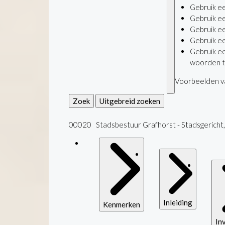
Gebruik e
Gebruik e
Gebruik e
Gebruik e
Gebruik e
woorden t
Voorbeelden va
Zoek
Uitgebreid zoeken
00020 Stadsbestuur Grafhorst - Stadsgerich
Inleiding
Kenmerken
In