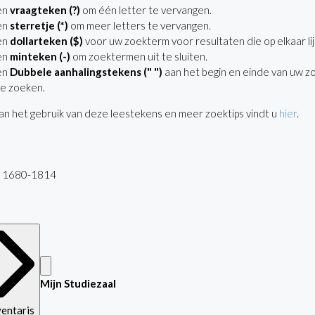
en
vraagteken (?)
om één letter te vervangen.
en
sterretje (*)
om meer letters te vervangen.
en
dollarteken ($)
voor uw zoekterm voor resultaten die op elkaar lij
en
minteken (-)
om zoektermen uit te sluiten.
en
Dubbele aanhalingstekens (" ")
aan het begin en einde van uw z
e zoeken.
n het gebruik van deze leestekens en meer zoektips vindt u
hier
.
t, 1680-1814
Mijn Studiezaal
ventaris