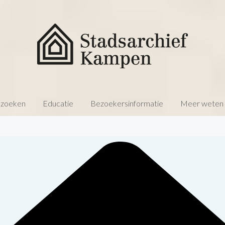
 zoeken
Educatie
Bezoekersinformatie
Meer weten o