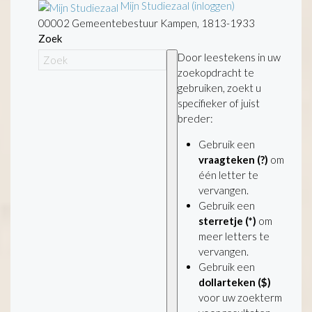
Mijn Studiezaal (inloggen)
00002 Gemeentebestuur Kampen, 1813-1933
Zoek
Door leestekens in uw
zoekopdracht te
gebruiken, zoekt u
specifieker of juist
breder:
Gebruik een
vraagteken (?)
om
één letter te
vervangen.
Gebruik een
sterretje (*)
om
meer letters te
vervangen.
Gebruik een
dollarteken ($)
voor uw zoekterm