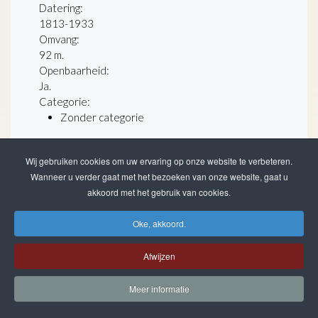
Datering
:
1813-1933
Omvang
:
92 m.
Openbaarheid
:
Ja.
Categorie:
Zonder categorie
laatste wijziging 26-02-2026
3.126 beschreven archiefstukken
Wij gebruiken cookies om uw ervaring op onze website te verbeteren.
133 gedigitaliseerd
Wanneer u verder gaat met het bezoeken van onze website, gaat u
totaal 25.496 bestanden
akkoord met het gebruik van cookies.
Oke, akkoord.
Afwijzen
Meer informatie
ZOEKEN IN DE WEBSITE