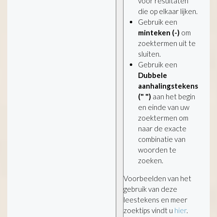
voor resultaten
die op elkaar lijken.
Gebruik een
minteken (-)
om
zoektermen uit te
sluiten.
Gebruik een
Dubbele
aanhalingstekens
(" ")
aan het begin
en einde van uw
zoektermen om
naar de exacte
combinatie van
woorden te
zoeken.
Voorbeelden van het
gebruik van deze
leestekens en meer
zoektips vindt u
hier
.