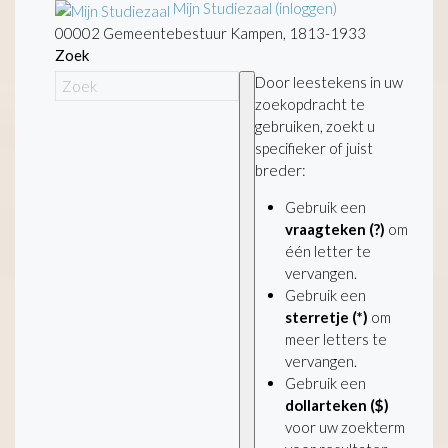
Mijn Studiezaal (inloggen)
00002 Gemeentebestuur Kampen, 1813-1933
Zoek
Door leestekens in uw
zoekopdracht te
gebruiken, zoekt u
specifieker of juist
breder:
Gebruik een
vraagteken (?)
om
één letter te
vervangen.
Gebruik een
sterretje (*)
om
meer letters te
vervangen.
Gebruik een
dollarteken ($)
voor uw zoekterm