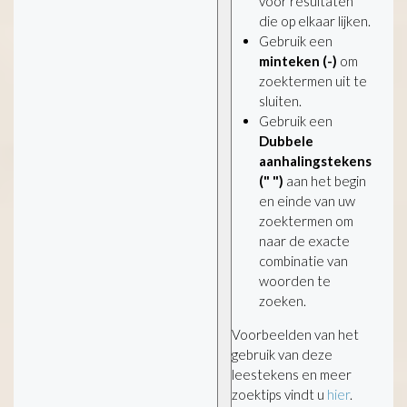
voor resultaten
die op elkaar lijken.
Gebruik een
minteken (-)
om
zoektermen uit te
sluiten.
Gebruik een
Dubbele
aanhalingstekens
(" ")
aan het begin
en einde van uw
zoektermen om
naar de exacte
combinatie van
woorden te
zoeken.
Voorbeelden van het
gebruik van deze
leestekens en meer
zoektips vindt u
hier
.