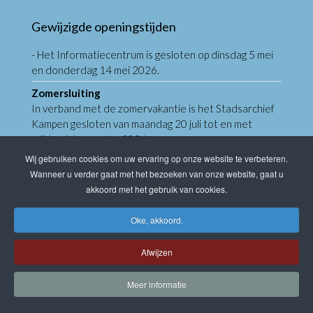
Gewijzigde openingstijden
- Het Informatiecentrum is gesloten op dinsdag 5 mei
en donderdag 14 mei 2026.
Zomersluiting
In verband met de zomervakantie is het Stadsarchief
Kampen gesloten van maandag 20 juli tot en met
vrijdag 14 augustus 2026.
Wij gebruiken cookies om uw ervaring op onze website te verbeteren.
De sluiting betreft zowel de digitale dienstverlening
Wanneer u verder gaat met het bezoeken van onze website, gaat u
als een bezoek aan het Informatiecentrum.
akkoord met het gebruik van cookies.
Vanaf dinsdag 18 augustus starten we met het
Oke, akkoord.
beantwoorden van de binnengekomen vragen per e-
mail.
Afwijzen
Het Informatiecentrum is dan ook weer op afspraak
geopend.
Meer informatie
Let op: Op woensdag 7 oktober is het