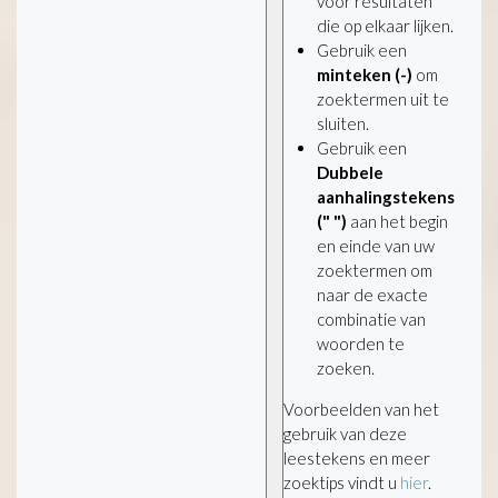
voor resultaten
die op elkaar lijken.
Gebruik een
minteken (-)
om
zoektermen uit te
sluiten.
Gebruik een
Dubbele
aanhalingstekens
(" ")
aan het begin
en einde van uw
zoektermen om
naar de exacte
combinatie van
woorden te
zoeken.
Voorbeelden van het
gebruik van deze
leestekens en meer
zoektips vindt u
hier
.