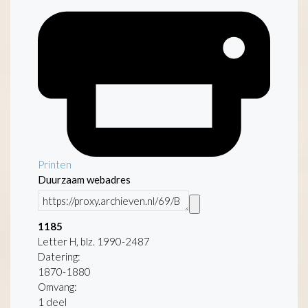
Printen
Duurzaam webadres
1185
Letter H, blz. 1990-2487
Datering
:
1870-1880
Omvang
:
1 deel