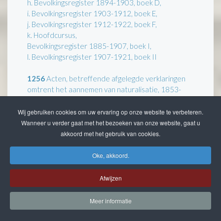
h. Bevolkingsregister 1894-1903, boek D,
i. Bevolkingsregister 1903-1912, boek E,
j. Bevolkingsregister 1912-1922, boek F,
k. Hoofdcursus,
Bevolkingsregister 1885-1907, boek I,
l. Bevolkingsregister 1907-1921, boek II
1256
Acten, betreffende afgelegde verklaringen
omtrent het aannemen van naturalisatie, 1853-
1887.
Wij gebruiken cookies om uw ervaring op onze website te verbeteren.
1257
Agenda van uitgegeven extracten, 1854-
Wanneer u verder gaat met het bezoeken van onze website, gaat u
1867.
akkoord met het gebruik van cookies.
1258
Register van afgegeven certificaten van
Oke, akkoord.
Nederlanderschap, goed gedrag en onvermogen,
1857-1900.
Afwijzen
1259
Trouwformulieren, c.a. 1870.
Meer informatie
1260 - 1274
Sterftestaten.