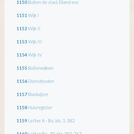
1150
Buiten de stad, Eiland enz
1151
Wijk I
1152
Wijk II
1153
Wijk III
1154
Wijk IV
1155
Buitenwijken
1156
Dienstboden
1157
Bladwijzer
1158
Huisregister
1159
Letter A - Bo, blz. 1-382
1160
Letter Bo - Bij, blz. 383-767