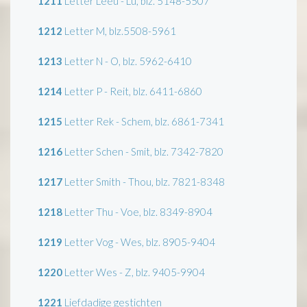
1211
Letter Leeu - Lu, blz. 5148-5507
1212
Letter M, blz.5508-5961
1213
Letter N - O, blz. 5962-6410
1214
Letter P - Reit, blz. 6411-6860
1215
Letter Rek - Schem, blz. 6861-7341
1216
Letter Schen - Smit, blz. 7342-7820
1217
Letter Smith - Thou, blz. 7821-8348
1218
Letter Thu - Voe, blz. 8349-8904
1219
Letter Vog - Wes, blz. 8905-9404
1220
Letter Wes - Z, blz. 9405-9904
1221
Liefdadige gestichten