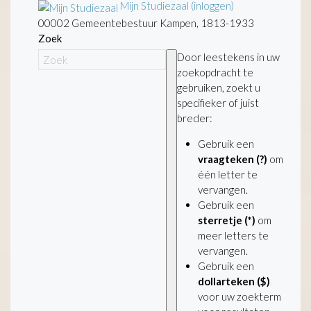
Mijn Studiezaal (inloggen)
00002 Gemeentebestuur Kampen, 1813-1933
Zoek
Door leestekens in uw
zoekopdracht te
gebruiken, zoekt u
specifieker of juist
breder:
Gebruik een
vraagteken (?)
om
één letter te
vervangen.
Gebruik een
sterretje (*)
om
meer letters te
vervangen.
Gebruik een
dollarteken ($)
voor uw zoekterm