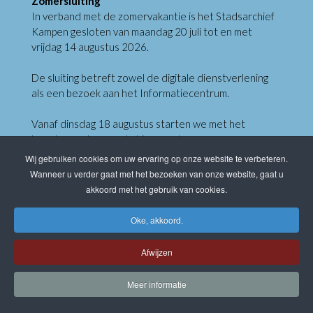
Zomersluiting
In verband met de zomervakantie is het Stadsarchief
Kampen gesloten van maandag 20 juli tot en met
vrijdag 14 augustus 2026.
De sluiting betreft zowel de digitale dienstverlening
als een bezoek aan het Informatiecentrum.
Vanaf dinsdag 18 augustus starten we met het
beantwoorden van de binnengekomen vragen per e-
mail.
Wij gebruiken cookies om uw ervaring op onze website te verbeteren.
Het Informatiecentrum is dan ook weer op afspraak
Wanneer u verder gaat met het bezoeken van onze website, gaat u
geopend.
akkoord met het gebruik van cookies.
Let op: Op woensdag 7 oktober is het
Oke, akkoord.
Informatiecentrum geopend omdat we op donderdag
8 oktober gesloten zijn.
Afwijzen
Meer informatie
Klik hieronder om te reserveren
Reserveringsformulier Informatiecentrum