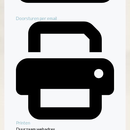
Doorsturen per email
Printen
Duurzaam webadres