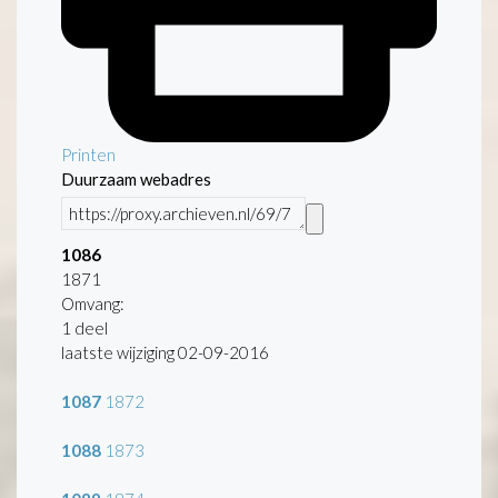
Printen
Duurzaam webadres
1086
1871
Omvang
:
1 deel
laatste wijziging 02-09-2016
1087
1872
1088
1873