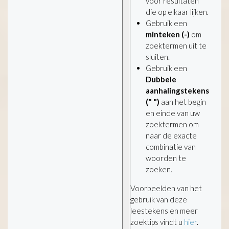
voor resultaten
die op elkaar lijken.
Gebruik een
minteken (-)
om
zoektermen uit te
sluiten.
Gebruik een
Dubbele
aanhalingstekens
(" ")
aan het begin
en einde van uw
zoektermen om
naar de exacte
combinatie van
woorden te
zoeken.
Voorbeelden van het
gebruik van deze
leestekens en meer
zoektips vindt u
hier
.