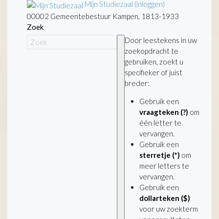
Mijn Studiezaal (inloggen)
00002 Gemeentebestuur Kampen, 1813-1933
Zoek
Door leestekens in uw
zoekopdracht te
gebruiken, zoekt u
specifieker of juist
breder:
Gebruik een
vraagteken (?)
om
één letter te
vervangen.
Gebruik een
sterretje (*)
om
meer letters te
vervangen.
Gebruik een
dollarteken ($)
voor uw zoekterm