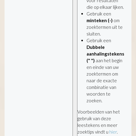
voor resultaten
die op elkaar lijken.
Gebruik een
minteken (-)
om
zoektermen uit te
sluiten.
Gebruik een
Dubbele
aanhalingstekens
(" ")
aan het begin
en einde van uw
zoektermen om
naar de exacte
combinatie van
woorden te
zoeken.
Voorbeelden van het
gebruik van deze
leestekens en meer
zoektips vindt u
hier
.