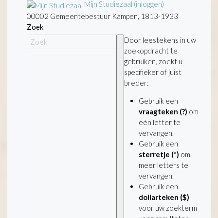
Mijn Studiezaal (inloggen)
00002 Gemeentebestuur Kampen, 1813-1933
Zoek
Door leestekens in uw
zoekopdracht te
gebruiken, zoekt u
specifieker of juist
breder:
Gebruik een
vraagteken (?)
om
één letter te
vervangen.
Gebruik een
sterretje (*)
om
meer letters te
vervangen.
Gebruik een
dollarteken ($)
voor uw zoekterm