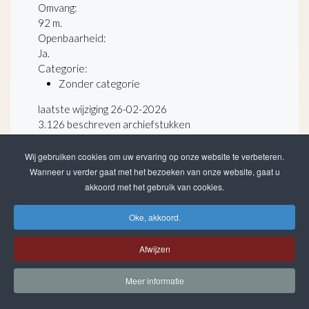
Omvang
:
92 m.
Openbaarheid
:
Ja.
Categorie:
Zonder categorie
laatste wijziging 26-02-2026
3.126 beschreven archiefstukken
133 gedigitaliseerd
totaal 25.496 bestanden
Wij gebruiken cookies om uw ervaring op onze website te verbeteren.
Wanneer u verder gaat met het bezoeken van onze website, gaat u
akkoord met het gebruik van cookies.
Oke, akkoord.
Afwijzen
ZOEKEN IN DE WEBSITE
Meer informatie