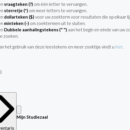
en
vraagteken (?)
om één letter te vervangen.
en
sterretje (*)
om meer letters te vervangen.
en
dollarteken ($)
voor uw zoekterm voor resultaten die op elkaar lij
en
minteken (-)
om zoektermen uit te sluiten.
en
Dubbele aanhalingstekens (" ")
aan het begin en einde van uw z
e zoeken.
n het gebruik van deze leestekens en meer zoektips vindt u
hier
.
3
Mijn Studiezaal
ventaris