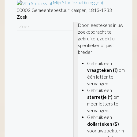
Mijn Studiezaal (inloggen)
00002 Gemeentebestuur Kampen, 1813-1933
Zoek
Door leestekens in uw
zoekopdracht te
gebruiken, zoekt u
specifieker of juist
breder:
Gebruik een
vraagteken (?)
om
één letter te
vervangen.
Gebruik een
sterretje (*)
om
meer letters te
vervangen.
Gebruik een
dollarteken ($)
voor uw zoekterm