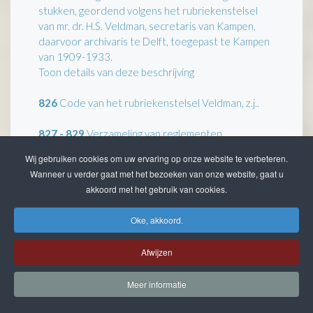
stukken, geordend volgens het rubriekenstelsel
van mr. dr. H.S. Veldman, secretaris van Kampen,
daarvoor archivaris te Delft, toegepast te Kampen
van 1909-1933.
Toon details van deze beschrijving
826
Code van het rubriekenstelsel Veldman, z.j..
827 - 829
Verzameling van reglementen,
verordeningen en instructies.
Wij gebruiken cookies om uw ervaring op onze website te verbeteren.
Toon details van deze beschrijving
Wanneer u verder gaat met het bezoeken van onze website, gaat u
akkoord met het gebruik van cookies.
830
Publicaties van Z. M. de Koning, 1813-1832.
Oke, akkoord.
831
Publicaties van de Gouveneur en
Gedeputeerde Staten van Overijssel, 1813-1833.
Afwijzen
832 - 846
Register van stedelijke publicaties.
Meer informatie
Toon details van deze beschrijving