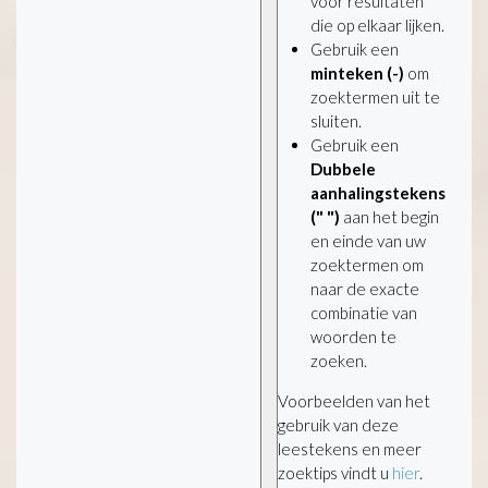
voor resultaten
die op elkaar lijken.
Gebruik een
minteken (-)
om
zoektermen uit te
sluiten.
Gebruik een
Dubbele
aanhalingstekens
(" ")
aan het begin
en einde van uw
zoektermen om
naar de exacte
combinatie van
woorden te
zoeken.
Voorbeelden van het
gebruik van deze
leestekens en meer
zoektips vindt u
hier
.