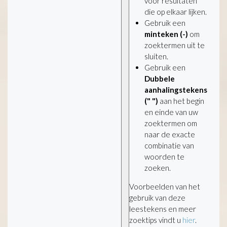
voor resultaten
die op elkaar lijken.
Gebruik een
minteken (-)
om
zoektermen uit te
sluiten.
Gebruik een
Dubbele
aanhalingstekens
(" ")
aan het begin
en einde van uw
zoektermen om
naar de exacte
combinatie van
woorden te
zoeken.
Voorbeelden van het
gebruik van deze
leestekens en meer
zoektips vindt u
hier
.