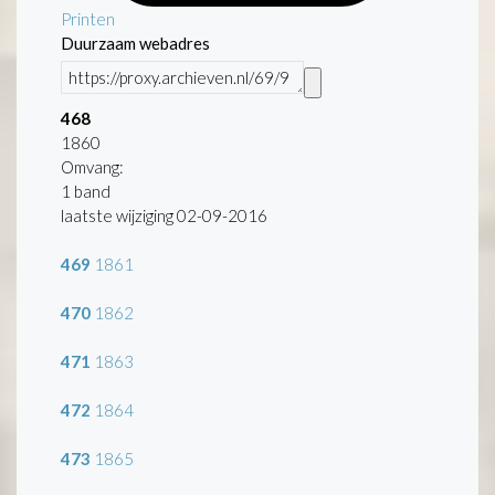
Printen
Duurzaam webadres
468
1860
Omvang
:
1 band
laatste wijziging 02-09-2016
469
1861
470
1862
471
1863
472
1864
473
1865