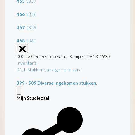
465
1857
466
1858
467
1859
468
1860
00002 Gemeentebestuur Kampen, 1813-1933
Inventaris
01.1. Stukken van algemene aard
399 - 509
Diverse ingekomen stukken.
Mijn Studiezaal