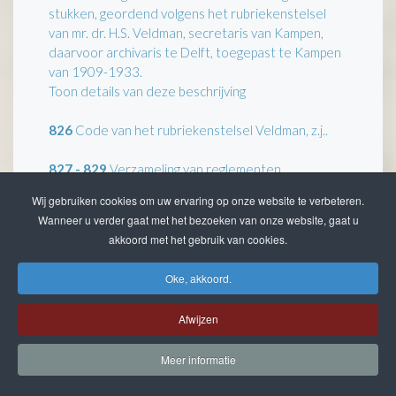
stukken, geordend volgens het rubriekenstelsel
van mr. dr. H.S. Veldman, secretaris van Kampen,
daarvoor archivaris te Delft, toegepast te Kampen
van 1909-1933.
Toon details van deze beschrijving
826
Code van het rubriekenstelsel Veldman, z.j..
827 - 829
Verzameling van reglementen,
verordeningen en instructies.
Wij gebruiken cookies om uw ervaring op onze website te verbeteren.
Toon details van deze beschrijving
Wanneer u verder gaat met het bezoeken van onze website, gaat u
akkoord met het gebruik van cookies.
830
Publicaties van Z. M. de Koning, 1813-1832.
Oke, akkoord.
831
Publicaties van de Gouveneur en
Gedeputeerde Staten van Overijssel, 1813-1833.
Afwijzen
832 - 846
Register van stedelijke publicaties.
Meer informatie
Toon details van deze beschrijving