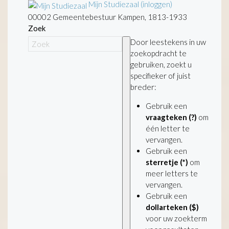
Mijn Studiezaal (inloggen)
00002 Gemeentebestuur Kampen, 1813-1933
Zoek
Door leestekens in uw
zoekopdracht te
gebruiken, zoekt u
specifieker of juist
breder:
Gebruik een
vraagteken (?)
om
één letter te
vervangen.
Gebruik een
sterretje (*)
om
meer letters te
vervangen.
Gebruik een
dollarteken ($)
voor uw zoekterm