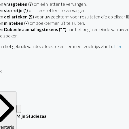
en
vraagteken (?)
om één letter te vervangen.
en
sterretje (*)
om meer letters te vervangen.
en
dollarteken ($)
voor uw zoekterm voor resultaten die op elkaar lij
en
minteken (-)
om zoektermen uit te sluiten.
en
Dubbele aanhalingstekens (" ")
aan het begin en einde van uw z
e zoeken.
n het gebruik van deze leestekens en meer zoektips vindt u
hier
.
3
Mijn Studiezaal
ventaris