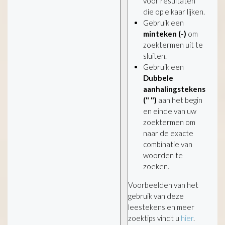
voor resultaten
die op elkaar lijken.
Gebruik een
minteken (-)
om
zoektermen uit te
sluiten.
Gebruik een
Dubbele
aanhalingstekens
(" ")
aan het begin
en einde van uw
zoektermen om
naar de exacte
combinatie van
woorden te
zoeken.
Voorbeelden van het
gebruik van deze
leestekens en meer
zoektips vindt u
hier
.