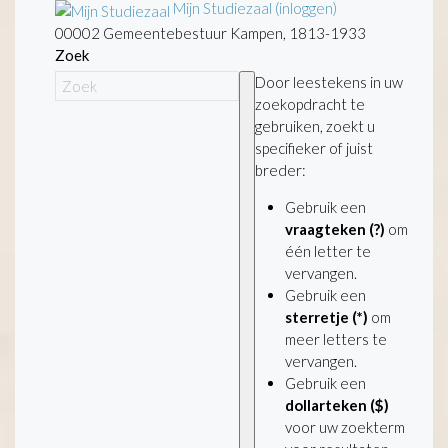
Mijn Studiezaal (inloggen)
00002 Gemeentebestuur Kampen, 1813-1933
Zoek
Door leestekens in uw
zoekopdracht te
gebruiken, zoekt u
specifieker of juist
breder:
Gebruik een
vraagteken (?)
om
één letter te
vervangen.
Gebruik een
sterretje (*)
om
meer letters te
vervangen.
Gebruik een
dollarteken ($)
voor uw zoekterm