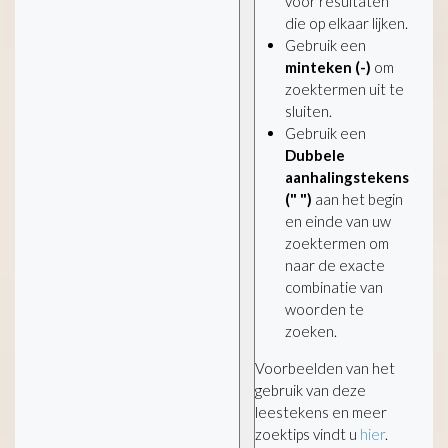
voor resultaten
die op elkaar lijken.
Gebruik een
minteken (-)
om
zoektermen uit te
sluiten.
Gebruik een
Dubbele
aanhalingstekens
(" ")
aan het begin
en einde van uw
zoektermen om
naar de exacte
combinatie van
woorden te
zoeken.
Voorbeelden van het
gebruik van deze
leestekens en meer
zoektips vindt u
hier
.