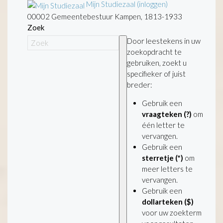
Mijn Studiezaal (inloggen)
00002 Gemeentebestuur Kampen, 1813-1933
Zoek
Door leestekens in uw
zoekopdracht te
gebruiken, zoekt u
specifieker of juist
breder:
Gebruik een
vraagteken (?)
om
één letter te
vervangen.
Gebruik een
sterretje (*)
om
meer letters te
vervangen.
Gebruik een
dollarteken ($)
voor uw zoekterm