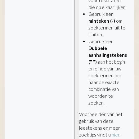
voor resultaten
die op elkaar lijken.
Gebruik een
minteken (-)
om
zoektermen uit te
sluiten.
Gebruik een
Dubbele
aanhalingstekens
(" ")
aan het begin
en einde van uw
zoektermen om
naar de exacte
combinatie van
woorden te
zoeken.
Voorbeelden van het
gebruik van deze
leestekens en meer
zoektips vindt u
hier
.