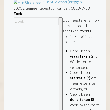
Mijn Studiezaal (inloggen)
00002 Gemeentebestuur Kampen, 1813-1933
Zoek
Door leestekens in uw
zoekopdracht te
gebruiken, zoekt u
specifieker of juist
breder:
Gebruik een
vraagteken (?)
om
één letter te
vervangen.
Gebruik een
sterretje (*)
om
meer letters te
vervangen.
Gebruik een
dollarteken ($)
voor uw zoekterm