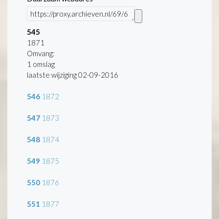
545
1871
Omvang
:
1 omslag
laatste wijziging 02-09-2016
546
1872
547
1873
548
1874
549
1875
550
1876
551
1877