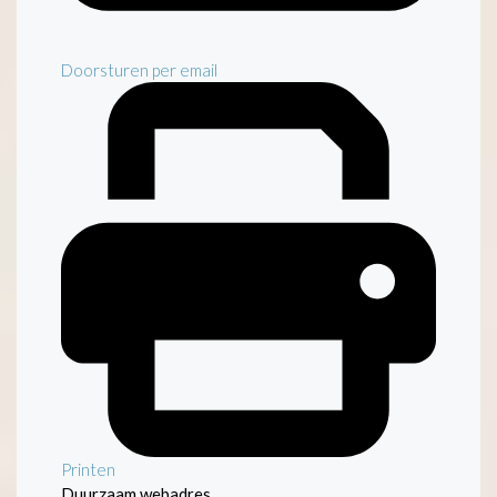
Doorsturen per email
Printen
Duurzaam webadres