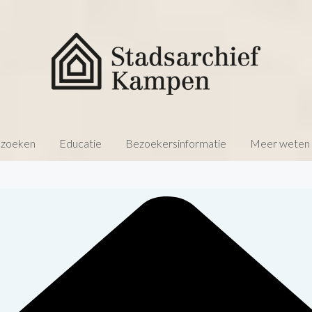
 zoeken
Educatie
Bezoekersinformatie
Meer weten o