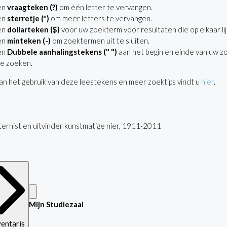
en
vraagteken (?)
om één letter te vervangen.
en
sterretje (*)
om meer letters te vervangen.
en
dollarteken ($)
voor uw zoekterm voor resultaten die op elkaar lij
en
minteken (-)
om zoektermen uit te sluiten.
en
Dubbele aanhalingstekens (" ")
aan het begin en einde van uw z
e zoeken.
n het gebruik van deze leestekens en meer zoektips vindt u
hier
.
nternist en uitvinder kunstmatige nier, 1911-2011
Mijn Studiezaal
ventaris