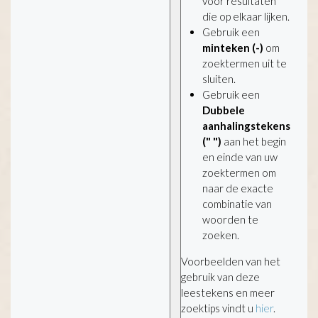
voor resultaten
die op elkaar lijken.
Gebruik een
minteken (-)
om
zoektermen uit te
sluiten.
Gebruik een
Dubbele
aanhalingstekens
(" ")
aan het begin
en einde van uw
zoektermen om
naar de exacte
combinatie van
woorden te
zoeken.
Voorbeelden van het
gebruik van deze
leestekens en meer
zoektips vindt u
hier
.