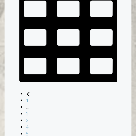
1
...
2
3
4
5