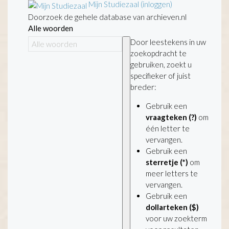
Mijn Studiezaal (inloggen)
Doorzoek de gehele database van archieven.nl
Alle woorden
Door leestekens in uw
zoekopdracht te
gebruiken, zoekt u
specifieker of juist
breder:
Gebruik een
vraagteken (?)
om
één letter te
vervangen.
Gebruik een
sterretje (*)
om
meer letters te
vervangen.
Gebruik een
dollarteken ($)
voor uw zoekterm