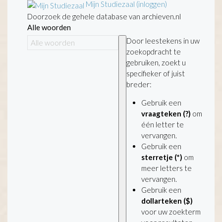
Mijn Studiezaal (inloggen)
Doorzoek de gehele database van archieven.nl
Alle woorden
Door leestekens in uw
zoekopdracht te
gebruiken, zoekt u
specifieker of juist
breder:
Gebruik een
vraagteken (?)
om
één letter te
vervangen.
Gebruik een
sterretje (*)
om
meer letters te
vervangen.
Gebruik een
dollarteken ($)
voor uw zoekterm