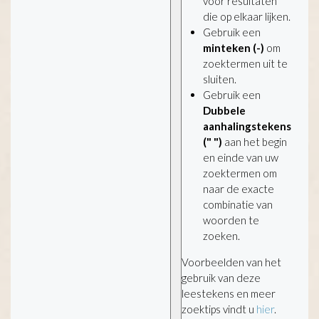
voor resultaten
die op elkaar lijken.
Gebruik een
minteken (-)
om
zoektermen uit te
sluiten.
Gebruik een
Dubbele
aanhalingstekens
(" ")
aan het begin
en einde van uw
zoektermen om
naar de exacte
combinatie van
woorden te
zoeken.
Voorbeelden van het
gebruik van deze
leestekens en meer
zoektips vindt u
hier
.