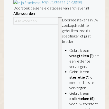
Mijn Studiezaal (inloggen)
Doorzoek de gehele database van archieven.nl
Alle woorden
Door leestekens in uw
zoekopdracht te
gebruiken, zoekt u
specifieker of juist
breder:
Gebruik een
vraagteken (?)
om
één letter te
vervangen.
Gebruik een
sterretje (*)
om
meer letters te
vervangen.
Gebruik een
dollarteken ($)
voor uw zoekterm