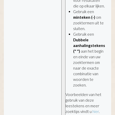
voor resultaten
die op elkaar lijken.
Gebruik een
minteken (-)
om
zoektermen uit te
sluiten.
Gebruik een
Dubbele
aanhalingstekens
(" ")
aan het begin
en einde van uw
zoektermen om
naar de exacte
combinatie van
woorden te
zoeken.
Voorbeelden van het
gebruik van deze
leestekens en meer
zoektips vindt u
hier
.