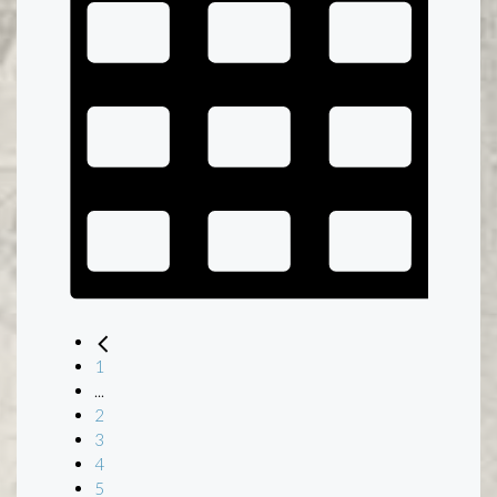
1
...
2
3
4
5