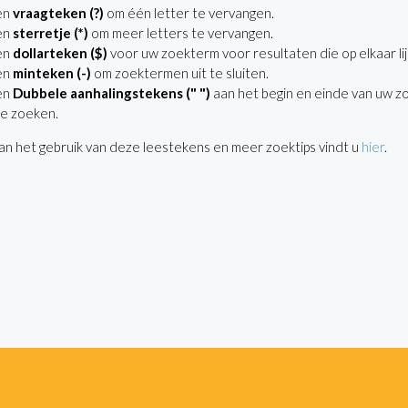
en
vraagteken (?)
om één letter te vervangen.
en
sterretje (*)
om meer letters te vervangen.
en
dollarteken ($)
voor uw zoekterm voor resultaten die op elkaar lij
en
minteken (-)
om zoektermen uit te sluiten.
en
Dubbele aanhalingstekens (" ")
aan het begin en einde van uw z
e zoeken.
n het gebruik van deze leestekens en meer zoektips vindt u
hier
.