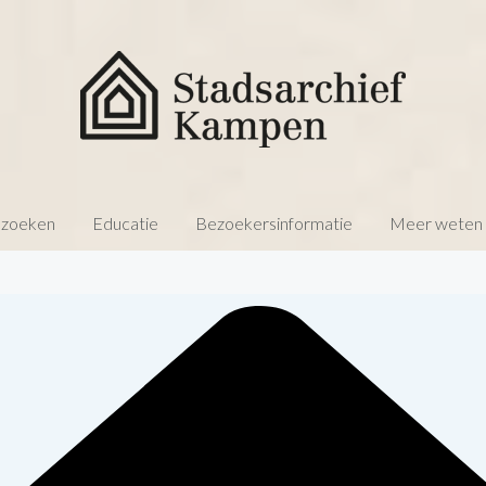
 zoeken
Educatie
Bezoekersinformatie
Meer weten o