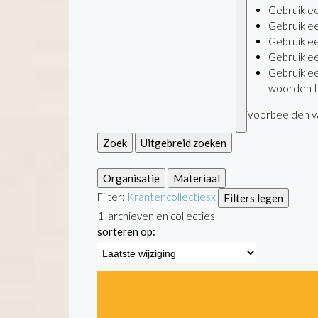
Gebruik e
Gebruik e
Gebruik e
Gebruik e
Gebruik e
woorden t
Voorbeelden va
Zoek
Uitgebreid zoeken
Organisatie
Materiaal
Filter:
Krantencollecties
x
Filters legen
1
archieven en collecties
sorteren op: