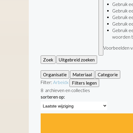
Gebruik e
Gebruik e
Gebruik e
Gebruik e
Gebruik e
woorden t
Voorbeelden va
Zoek
Uitgebreid zoeken
Organisatie
Materiaal
Categorie
Filter:
Arbeid
x
Filters legen
8
archieven en collecties
sorteren op: