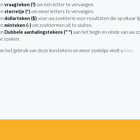
en
vraagteken (?)
om één letter te vervangen.
en
sterretje (*)
om meer letters te vervangen.
en
dollarteken ($)
voor uw zoekterm voor resultaten die op elkaar lij
en
minteken (-)
om zoektermen uit te sluiten.
en
Dubbele aanhalingstekens (" ")
aan het begin en einde van uw z
e zoeken.
n het gebruik van deze leestekens en meer zoektips vindt u
hier
.