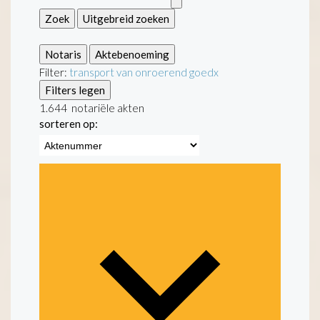
Zoek
Uitgebreid zoeken
Notaris
Aktebenoeming
Filter:
transport van onroerend goed
x
Filters legen
1.644
notariële akten
sorteren op: