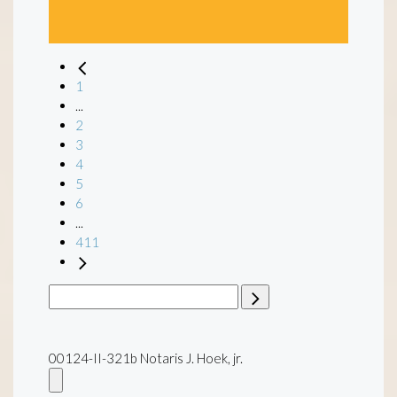
1
...
2
3
4
5
6
...
411
00124-II-321b Notaris J. Hoek, jr.