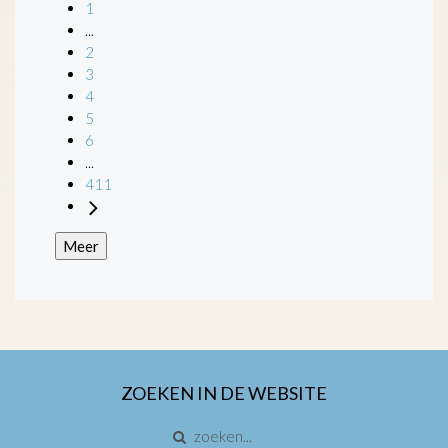
1
...
2
3
4
5
6
...
411
Meer
ZOEKEN IN DE WEBSITE