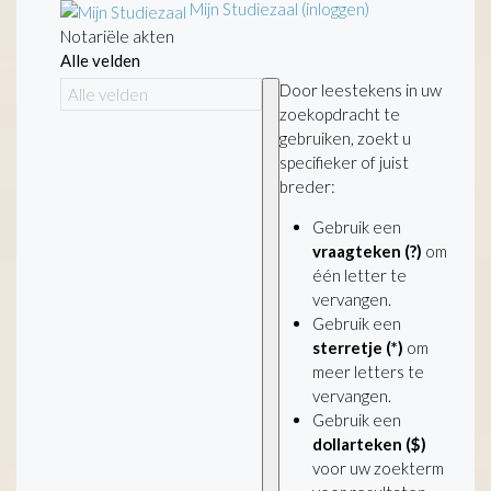
Mijn Studiezaal (inloggen)
Notariële akten
Alle velden
Door leestekens in uw
zoekopdracht te
gebruiken, zoekt u
specifieker of juist
breder:
Gebruik een
vraagteken (?)
om
één letter te
vervangen.
Gebruik een
sterretje (*)
om
meer letters te
vervangen.
Gebruik een
dollarteken ($)
voor uw zoekterm