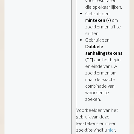
voor resultaten
die op elkaar lijken.
Gebruik een
minteken (-)
om
zoektermen uit te
sluiten.
Gebruik een
Dubbele
aanhalingstekens
(" ")
aan het begin
en einde van uw
zoektermen om
naar de exacte
combinatie van
woorden te
zoeken.
Voorbeelden van het
gebruik van deze
leestekens en meer
zoektips vindt u
hier
.