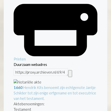
Printen
Duurzaam webadres
1660
Hendrik Kits benoemt zijn echtgenote Jantje
Schilder tot zijn enige erfgename en tot executrice
van het testament.
Aktebenoemingen:
Testament