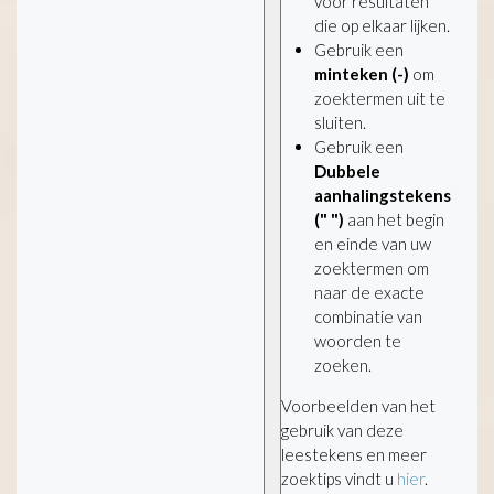
voor resultaten
die op elkaar lijken.
Gebruik een
minteken (-)
om
zoektermen uit te
sluiten.
Gebruik een
Dubbele
aanhalingstekens
(" ")
aan het begin
en einde van uw
zoektermen om
naar de exacte
combinatie van
woorden te
zoeken.
Voorbeelden van het
gebruik van deze
leestekens en meer
zoektips vindt u
hier
.