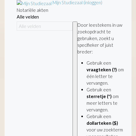
Mijn Studiezaal (inloggen)
Notariële akten
Alle velden
Door leestekens in uw
zoekopdracht te
gebruiken, zoekt u
specifieker of juist
breder:
Gebruik een
vraagteken (?)
om
één letter te
vervangen.
Gebruik een
sterretje (*)
om
meer letters te
vervangen.
Gebruik een
dollarteken ($)
voor uw zoekterm