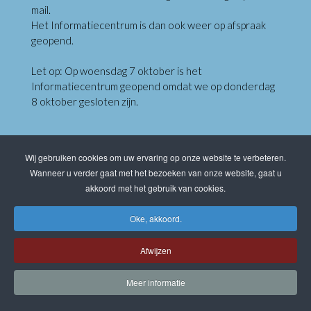
mail.
Het Informatiecentrum is dan ook weer op afspraak
geopend.
Let op: Op woensdag 7 oktober is het
Informatiecentrum geopend omdat we op donderdag
8 oktober gesloten zijn.
Klik hieronder om te reserveren
Wij gebruiken cookies om uw ervaring op onze website te verbeteren.
Reserveringsformulier Informatiecentrum
Wanneer u verder gaat met het bezoeken van onze website, gaat u
akkoord met het gebruik van cookies.
Laatste Nieuws
Contact
Sitemap
Privacy
Cookiebeleid
Oke, akkoord.
Afwijzen
Meer informatie