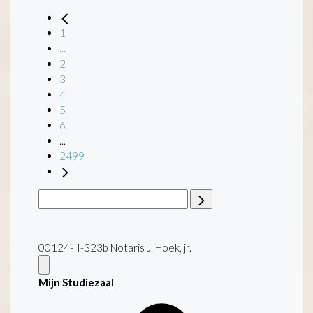
1
...
2
3
4
5
6
...
2499
00124-II-323b Notaris J. Hoek, jr.
Mijn Studiezaal