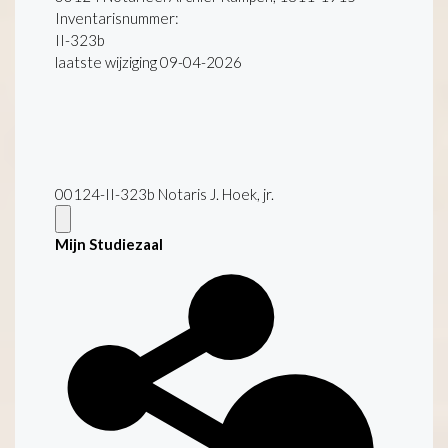
Inventarisnummer
:
II-323b
laatste wijziging 09-04-2026
00124-II-323b Notaris J. Hoek, jr.
Mijn Studiezaal