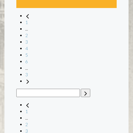
1
...
2
3
4
5
6
...
3
1
...
2
3