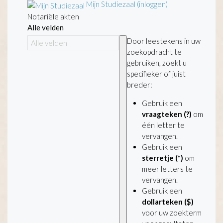
Mijn Studiezaal (inloggen)
Notariële akten
Alle velden
Door leestekens in uw
zoekopdracht te
gebruiken, zoekt u
specifieker of juist
breder:
Gebruik een
vraagteken (?)
om
één letter te
vervangen.
Gebruik een
sterretje (*)
om
meer letters te
vervangen.
Gebruik een
dollarteken ($)
voor uw zoekterm