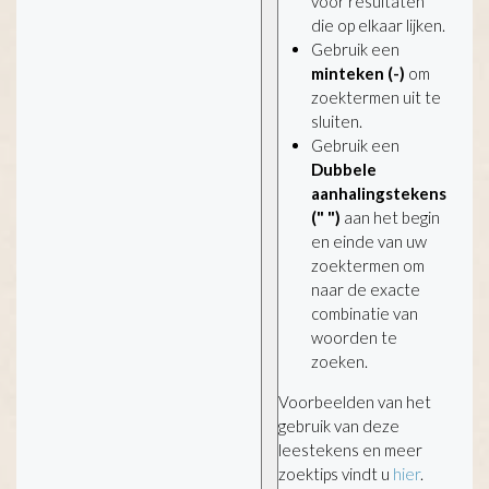
voor resultaten
die op elkaar lijken.
Gebruik een
minteken (-)
om
zoektermen uit te
sluiten.
Gebruik een
Dubbele
aanhalingstekens
(" ")
aan het begin
en einde van uw
zoektermen om
naar de exacte
combinatie van
woorden te
zoeken.
Voorbeelden van het
gebruik van deze
leestekens en meer
zoektips vindt u
hier
.