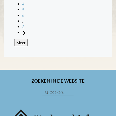
4
5
6
...
3
Meer
ZOEKEN IN DE WEBSITE