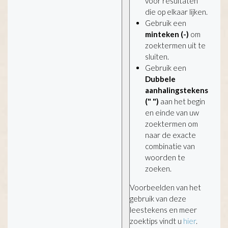
voor resultaten
die op elkaar lijken.
Gebruik een
minteken (-)
om
zoektermen uit te
sluiten.
Gebruik een
Dubbele
aanhalingstekens
(" ")
aan het begin
en einde van uw
zoektermen om
naar de exacte
combinatie van
woorden te
zoeken.
Voorbeelden van het
gebruik van deze
leestekens en meer
zoektips vindt u
hier
.