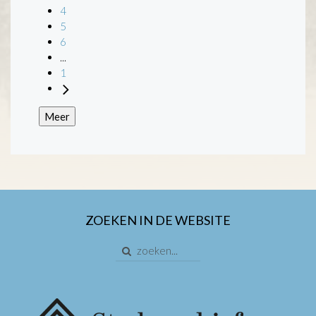
4
5
6
...
1
Meer
ZOEKEN IN DE WEBSITE