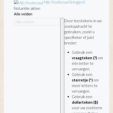
Mijn Studiezaal (inloggen)
Notariële akten
Alle velden
Door leestekens in uw
zoekopdracht te
gebruiken, zoekt u
specifieker of juist
breder:
Gebruik een
vraagteken (?)
om
één letter te
vervangen.
Gebruik een
sterretje (*)
om
meer letters te
vervangen.
Gebruik een
dollarteken ($)
voor uw zoekterm