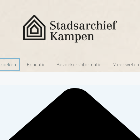
 zoeken
Educatie
Bezoekersinformatie
Meer weten o