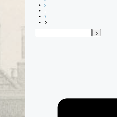
6
...
0