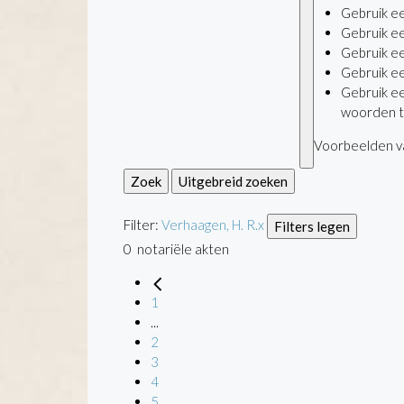
Gebruik e
Gebruik e
Gebruik e
Gebruik e
Gebruik e
woorden t
Voorbeelden va
Zoek
Uitgebreid zoeken
Filter:
Verhaagen, H. R.
x
Filters legen
0
notariële akten
1
...
2
3
4
5