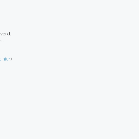
verd.
s:
e hier
)