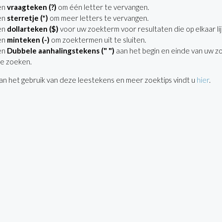
en
vraagteken (?)
om één letter te vervangen.
en
sterretje (*)
om meer letters te vervangen.
en
dollarteken ($)
voor uw zoekterm voor resultaten die op elkaar lij
en
minteken (-)
om zoektermen uit te sluiten.
en
Dubbele aanhalingstekens (" ")
aan het begin en einde van uw z
e zoeken.
n het gebruik van deze leestekens en meer zoektips vindt u
hier
.