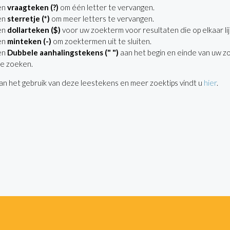
en
vraagteken (?)
om één letter te vervangen.
en
sterretje (*)
om meer letters te vervangen.
en
dollarteken ($)
voor uw zoekterm voor resultaten die op elkaar lij
en
minteken (-)
om zoektermen uit te sluiten.
en
Dubbele aanhalingstekens (" ")
aan het begin en einde van uw z
e zoeken.
n het gebruik van deze leestekens en meer zoektips vindt u
hier
.