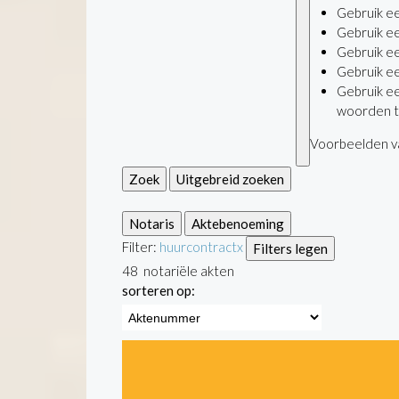
Gebruik e
Gebruik e
Gebruik e
Gebruik e
Gebruik e
woorden t
Voorbeelden va
Zoek
Uitgebreid zoeken
Notaris
Aktebenoeming
Filter:
huurcontract
x
Filters legen
48
notariële akten
sorteren op: