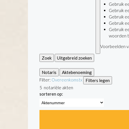
Gebruik e
Gebruik e
Gebruik e
Gebruik e
Gebruik e
woorden t
Voorbeelden va
Zoek
Uitgebreid zoeken
Notaris
Aktebenoeming
Filter:
Overeenkomst
x
Filters legen
5
notariële akten
sorteren op: