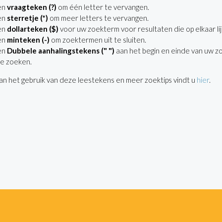
en
vraagteken (?)
om één letter te vervangen.
en
sterretje (*)
om meer letters te vervangen.
en
dollarteken ($)
voor uw zoekterm voor resultaten die op elkaar lij
en
minteken (-)
om zoektermen uit te sluiten.
en
Dubbele aanhalingstekens (" ")
aan het begin en einde van uw z
e zoeken.
n het gebruik van deze leestekens en meer zoektips vindt u
hier
.