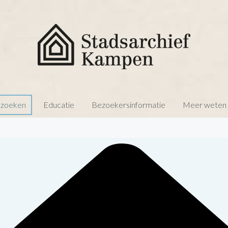
 zoeken
Educatie
Bezoekersinformatie
Meer weten o