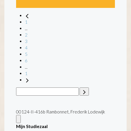
1
...
2
3
4
5
6
...
1
00124-II-416b Rambonnet, Frederik Lodewijk
Mijn Studiezaal