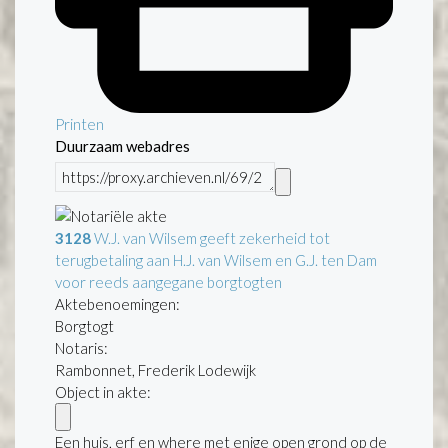
Printen
Duurzaam webadres
3128
W.J. van Wilsem geeft zekerheid tot
terugbetaling aan H.J. van Wilsem en G.J. ten Dam
voor reeds aangegane borgtogten
Aktebenoemingen:
Borgtogt
Notaris:
Rambonnet, Frederik Lodewijk
Object in akte:
Een huis, erf en where met enige open grond op de