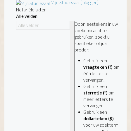
Mijn Studiezaal (inloggen)
Notariële akten
Alle velden
Door leestekens in uw
zoekopdracht te
gebruiken, zoekt u
specifieker of juist
breder:
Gebruik een
vraagteken (?)
om
één letter te
vervangen.
Gebruik een
sterretje (*)
om
meer letters te
vervangen.
Gebruik een
dollarteken ($)
voor uw zoekterm