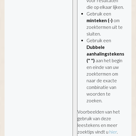
voor resultaten
die op elkaar lijken.
Gebruik een
minteken (-)
om
zoektermen uit te
sluiten.
Gebruik een
Dubbele
aanhalingstekens
(" ")
aan het begin
en einde van uw
zoektermen om
naar de exacte
combinatie van
woorden te
zoeken.
Voorbeelden van het
gebruik van deze
leestekens en meer
zoektips vindt u
hier
.