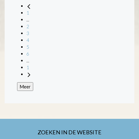
1
...
2
3
4
5
6
...
1
Meer
ZOEKEN IN DE WEBSITE