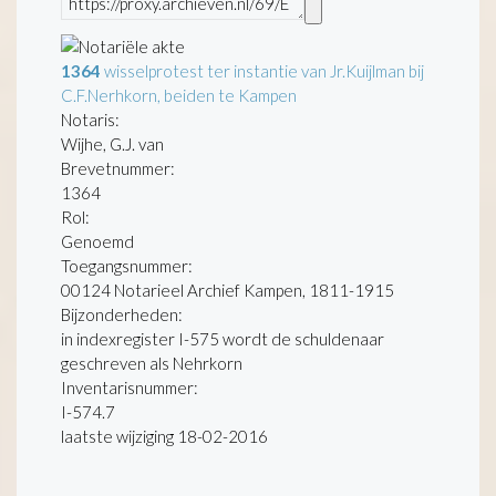
1364
wisselprotest ter instantie van Jr.Kuijlman bij
C.F.Nerhkorn, beiden te Kampen
Notaris:
Wijhe, G.J. van
Brevetnummer:
1364
Rol:
Genoemd
Toegangsnummer
:
00124 Notarieel Archief Kampen, 1811-1915
Bijzonderheden:
in indexregister I-575 wordt de schuldenaar
geschreven als Nehrkorn
Inventarisnummer
:
I-574.7
laatste wijziging 18-02-2016