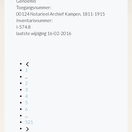
Genoemd
Toegangsnummer
:
00124 Notarieel Archief Kampen, 1811-1915
Inventarisnummer
:
I-574.8
laatste wijziging 16-02-2016
1
...
2
3
4
5
6
...
521