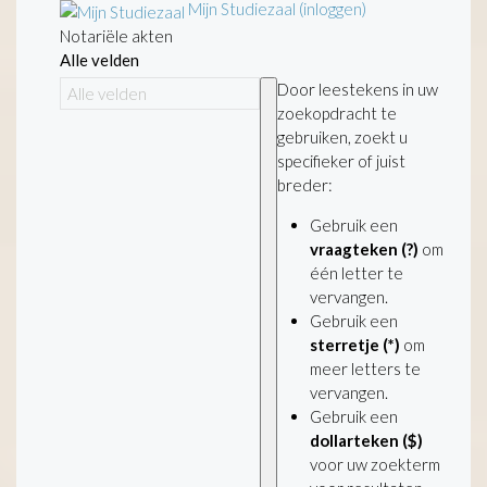
Mijn Studiezaal (inloggen)
Notariële akten
Alle velden
Door leestekens in uw
zoekopdracht te
gebruiken, zoekt u
specifieker of juist
breder:
Gebruik een
vraagteken (?)
om
één letter te
vervangen.
Gebruik een
sterretje (*)
om
meer letters te
vervangen.
Gebruik een
dollarteken ($)
voor uw zoekterm