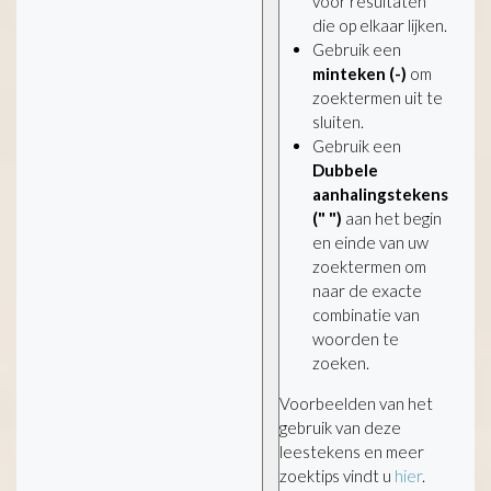
voor resultaten
die op elkaar lijken.
Gebruik een
minteken (-)
om
zoektermen uit te
sluiten.
Gebruik een
Dubbele
aanhalingstekens
(" ")
aan het begin
en einde van uw
zoektermen om
naar de exacte
combinatie van
woorden te
zoeken.
Voorbeelden van het
gebruik van deze
leestekens en meer
zoektips vindt u
hier
.