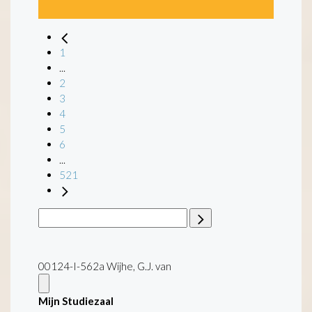
1
...
2
3
4
5
6
...
521
00124-I-562a Wijhe, G.J. van
Mijn Studiezaal