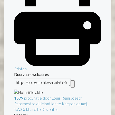
Printen
Duurzaam webadres
1579
procuratie door Louis Remi Joseph
Paternostre du Montlion te Kampen op mej.
T.W.Gebhard te Deventer