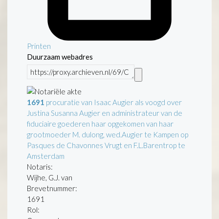
Printen
Duurzaam webadres
1691
procuratie van Isaac Augier als voogd over
Justina Susanna Augier en administrateur van de
fiduciaire goederen haar opgekomen van haar
grootmoeder M. dulong, wed.Augier te Kampen op
Pasques de Chavonnes Vrugt en F.L.Barentrop te
Amsterdam
Notaris:
Wijhe, G.J. van
Brevetnummer:
1691
Rol: