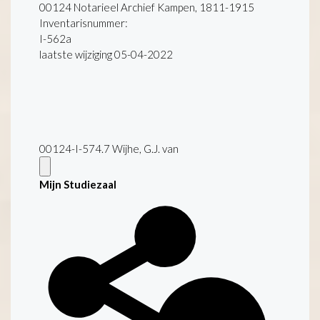
00124 Notarieel Archief Kampen, 1811-1915
Inventarisnummer
:
I-562a
laatste wijziging 05-04-2022
00124-I-574.7 Wijhe, G.J. van
Mijn Studiezaal