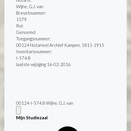
Notaris:
Wijhe, G.J. van
Brevetnummer:
1579
Rol:
Genoemd
Toegangsnummer
:
00124 Notarieel Archief Kampen, 1811-1915
Inventarisnummer
:
I-574.8
laatste wijziging 16-02-2016
00124-I-574.8 Wijhe, G.J. van
Mijn Studiezaal