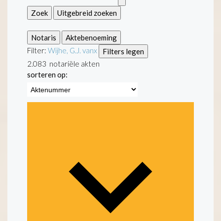
Zoek
Uitgebreid zoeken
Notaris
Aktebenoeming
Filter:
Wijhe, G.J. van
x
Filters legen
2.083
notariële akten
sorteren op: