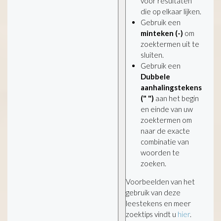
voor resultaten
die op elkaar lijken.
Gebruik een
minteken (-)
om
zoektermen uit te
sluiten.
Gebruik een
Dubbele
aanhalingstekens
(" ")
aan het begin
en einde van uw
zoektermen om
naar de exacte
combinatie van
woorden te
zoeken.
Voorbeelden van het
gebruik van deze
leestekens en meer
zoektips vindt u
hier
.