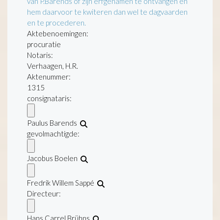
van P.Barends of zijn erfgenamen te ontvangen en
hem daarvoor te kwiteren dan wel te dagvaarden
en te procederen.
Aktebenoemingen:
procuratie
Notaris:
Verhaagen, H.R.
Aktenummer
:
1315
consignataris:
Paulus Barends
gevolmachtigde:
Jacobus Boelen
Fredrik Willem Sappé
Directeur:
Hans Carrel Brühns