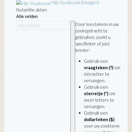
Mijn Studiezaal (inloggen)
Notariële akten
Alle velden
Door leestekens in uw
zoekopdracht te
gebruiken, zoekt u
specifieker of juist
breder:
Gebruik een
vraagteken (?)
om
één letter te
vervangen.
Gebruik een
sterretje (*)
om
meer letters te
vervangen.
Gebruik een
dollarteken ($)
voor uw zoekterm