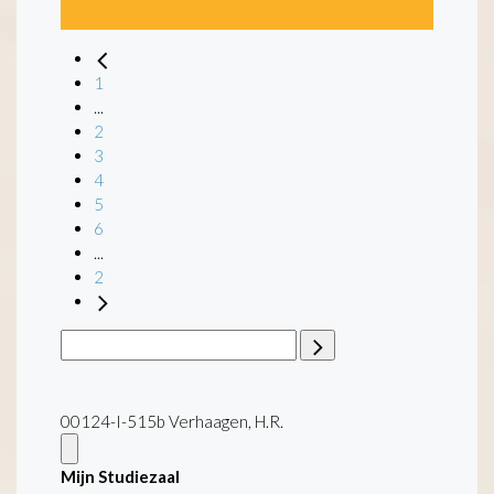
1
...
2
3
4
5
6
...
2
00124-I-515b Verhaagen, H.R.
Mijn Studiezaal