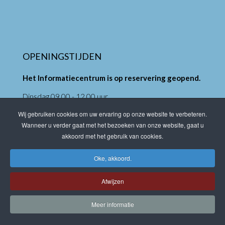
OPENINGSTIJDEN
Het Informatiecentrum is op reservering geopend.
Dinsdag 09.00 - 12.00 uur
Dinsdag 13.00 - 16.00 uur
Wij gebruiken cookies om uw ervaring op onze website te verbeteren.
Donderdag 09.00 - 12.00 uur
Wanneer u verder gaat met het bezoeken van onze website, gaat u
Donderdag 13.00 - 16.00 uur
akkoord met het gebruik van cookies.
Alleen op afspraak
Oke, akkoord.
Gewijzigde openingstijden
Afwijzen
- Het Informatiecentrum is gesloten op dinsdag 5 mei
Meer informatie
en donderdag 14 mei 2026.
Zomersluiting