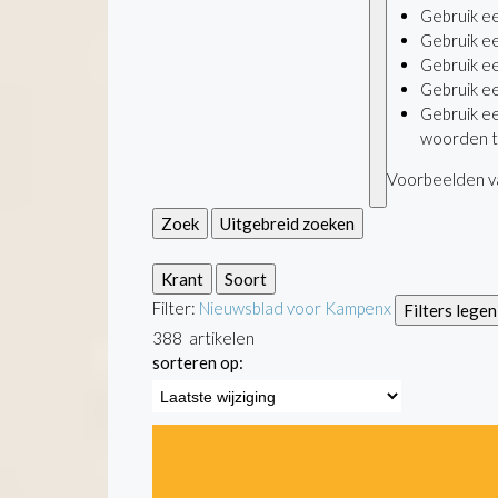
Gebruik e
Gebruik e
Gebruik e
Gebruik e
Gebruik e
woorden t
Voorbeelden va
Zoek
Uitgebreid zoeken
Krant
Soort
Filter:
Nieuwsblad voor Kampen
x
Filters legen
388
artikelen
sorteren op: