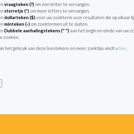
en
vraagteken (?)
om één letter te vervangen.
en
sterretje (*)
om meer letters te vervangen.
en
dollarteken ($)
voor uw zoekterm voor resultaten die op elkaar lij
en
minteken (-)
om zoektermen uit te sluiten.
en
Dubbele aanhalingstekens (" ")
aan het begin en einde van uw z
e zoeken.
n het gebruik van deze leestekens en meer zoektips vindt u
hier
.