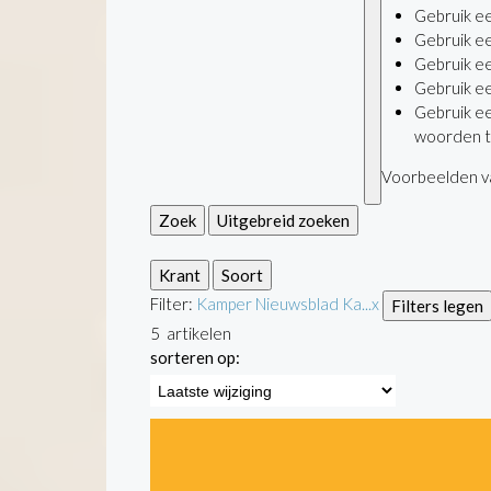
Gebruik e
Gebruik e
Gebruik e
Gebruik e
Gebruik e
woorden t
Voorbeelden va
Zoek
Uitgebreid zoeken
Krant
Soort
Filter:
Kamper Nieuwsblad Ka...
x
Filters legen
5
artikelen
sorteren op: