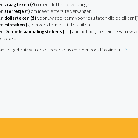
en
vraagteken (?)
om één letter te vervangen.
en
sterretje (*)
om meer letters te vervangen.
en
dollarteken ($)
voor uw zoekterm voor resultaten die op elkaar lij
en
minteken (-)
om zoektermen uit te sluiten.
en
Dubbele aanhalingstekens (" ")
aan het begin en einde van uw z
e zoeken.
n het gebruik van deze leestekens en meer zoektips vindt u
hier
.