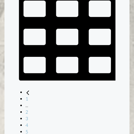
1
...
2
3
4
5