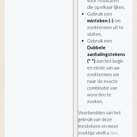
voor resultaten
die op elkaar lijken.
Gebruik een
minteken (-)
om
zoektermen uit te
sluiten.
Gebruik een
Dubbele
aanhalingstekens
(" ")
aan het begin
en einde van uw
zoektermen om
naar de exacte
combinatie van
woorden te
zoeken.
Voorbeelden van het
gebruik van deze
leestekens en meer
zoektips vindt u
hier
.