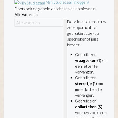
Mijn Studiezaal (inloggen)
Doorzoek de gehele database van archieven.nl
Alle woorden
Door leestekens in uw
zoekopdracht te
gebruiken, zoekt u
specifieker of juist
breder:
Gebruik een
vraagteken (?)
om
één letter te
vervangen.
Gebruik een
sterretje (*)
om
meer letters te
vervangen.
Gebruik een
dollarteken ($)
voor uw zoekterm