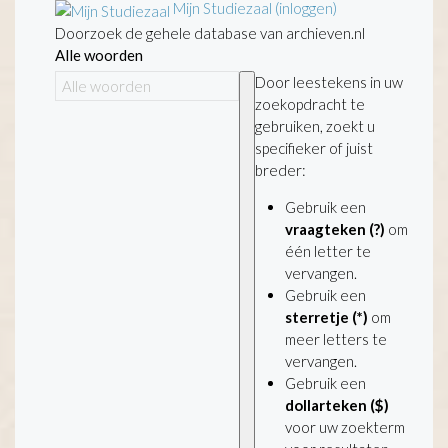
Mijn Studiezaal (inloggen)
Doorzoek de gehele database van archieven.nl
Alle woorden
Door leestekens in uw
zoekopdracht te
gebruiken, zoekt u
specifieker of juist
breder:
Gebruik een
vraagteken (?)
om
één letter te
vervangen.
Gebruik een
sterretje (*)
om
meer letters te
vervangen.
Gebruik een
dollarteken ($)
voor uw zoekterm