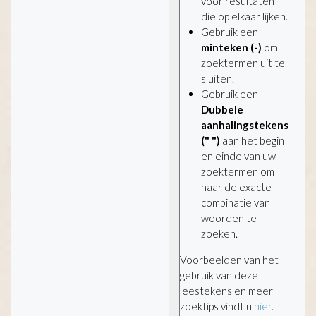
voor resultaten
die op elkaar lijken.
Gebruik een
minteken (-)
om
zoektermen uit te
sluiten.
Gebruik een
Dubbele
aanhalingstekens
(" ")
aan het begin
en einde van uw
zoektermen om
naar de exacte
combinatie van
woorden te
zoeken.
Voorbeelden van het
gebruik van deze
leestekens en meer
zoektips vindt u
hier
.