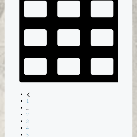
1
...
2
3
4
5